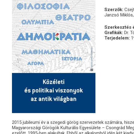
Szerzők:
Csej
Janzsó Miklós, 
Szerkesztés é
Grafikák:
Dr. 
Terjedelem:
1
2015 jubileumi év a szegedi görög szervezetek számára, hisze
Magyarországi Görögök Kulturális Egyesülete – Csongrád Meg
ezelőtt, 1995-ben alakultak. Ebből az alkalomból idén két kia