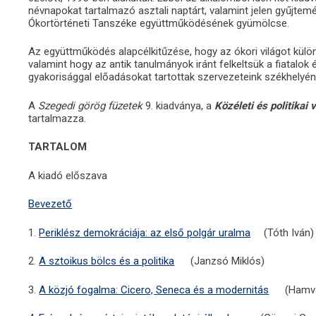
névnapokat tartalmazó asztali naptárt, valamint jelen gyűjt
Ókortörténeti Tanszéke együttműködésének gyümölcse.
Az együttműködés alapcélkitűzése, hogy az ókori világot külö
valamint hogy az antik tanulmányok iránt felkeltsük a fiatalo
gyakorisággal előadásokat tartottak szervezeteink székhelyé
A
Szegedi görög füzetek
9. kiadványa, a
Közéleti és politikai
tartalmazza.
TARTALOM
A kiadó előszava
Bevezető
1.
Periklész demokráciája: az első polgár uralma
(Tóth Iván)
2.
A sztoikus bölcs és a politika
(Janzsó Miklós)
3.
A közjó fogalma: Cicero, Seneca és a modernitás
(Hamv