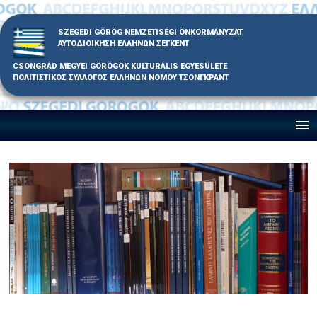
Skip
to
SZEGEDI GÖRÖG NEMZETISÉGI ÖNKORMÁNYZAT
content
ΑΥΤΟΔΙΟΙΚΗΣΗ ΕΛΛΗΝΩΝ ΣΕΓΚΕΝΤ
CSONGRÁD MEGYEI GÖRÖGÖK KULTURÁLIS EGYESÜLETE
ΠΟΛΙΤΙΣΤΙΚΟΣ ΣΥΛΛΟΓΟΣ ΕΛΛΗΝΩΝ ΝΟΜΟΥ ΤΣΟΝΓΚΡΑΝΤ