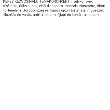
KÉPES KEDVCSINÁLÓ TÉMAKÖRÖNKÉNT: nyelvkönyvek,
szótárak, útikalauzok, első diaszpóra, második diaszpóra, ókori
történelem, Görögország és Ciprus újkori története, művészet,
filozófia és vallás, antik irodalom, újkori és kortárs irodalom