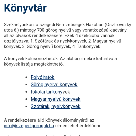
Könyvtár
Székhelyünkön, a szegedi Nemzetiségek Házában (Osztrovszky
utca 6.) mintegy 700 görög nyelvű vagy vonatkozású kiadvány
áll az olvasók rendelkezésére. Ezek 4 szekcióba vannak
osztályozva: 1. Szótárak és nyelvkönyvek, 2. Magyar nyelvű
könyvek, 3. Görög nyelvű könyvek, 4. Tankönyvek.
A könyvek kölcsönözhetők. Az alábbi címekre kattintva a
könyvek listája megtekinthető.
Folyóiratok
Görög nyelvű könyvek
Iskolai tanköny
vek
Magyar nyelvű könyvek
Szótárak, nyelvkönyvek
A rendelkezésre álló könyvek állományáról az
info@szegedigorogok.hu
címen lehet érdeklődni.