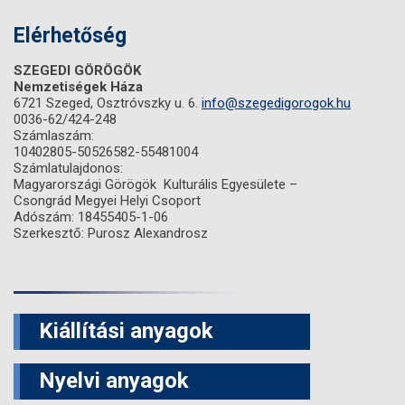
Elérhetőség
SZEGEDI GÖRÖGÖK
Nemzetiségek Háza
6721 Szeged, Osztróvszky u. 6.
info@szegedigorogok.hu
0036-62/424-248
Számlaszám:
10402805-50526582-55481004
Számlatulajdonos:
Magyarországi Görögök Kulturális Egyesülete –
Csongrád Megyei Helyi Csoport
Adószám: 18455405-1-06
Szerkesztő: Purosz Alexandrosz
Kiállítási anyagok
Nyelvi anyagok