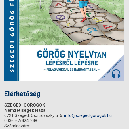
Elérhetőség
SZEGEDI GÖRÖGÖK
Nemzetiségek Háza
6721 Szeged, Osztróvszky u. 6.
info@szegedigorogok.hu
0036-62/424-248
Számlaszám: