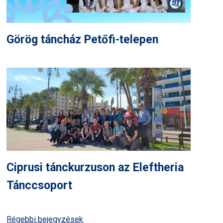
Görög táncház Petőfi-telepen
Ciprusi tánckurzuson az Eleftheria
Tánccsoport
Régebbi bejegyzések
Bejegyzés