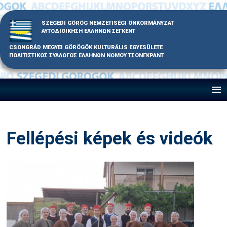
Skip
to
SZEGEDI GÖRÖG NEMZETISÉGI ÖNKORMÁNYZAT
content
ΑΥΤΟΔΙΟΙΚΗΣΗ ΕΛΛΗΝΩΝ ΣΕΓΚΕΝΤ
CSONGRÁD MEGYEI GÖRÖGÖK KULTURÁLIS EGYESÜLETE
ΠΟΛΙΤΙΣΤΙΚΟΣ ΣΥΛΛΟΓΟΣ ΕΛΛΗΝΩΝ ΝΟΜΟΥ ΤΣΟΝΓΚΡΑΝΤ
Fellépési képek és videók