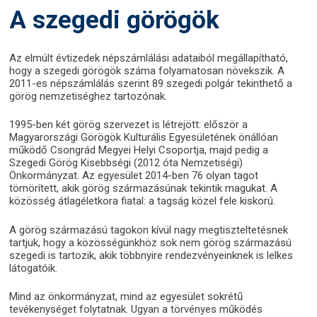
A szegedi görögök
Az elmúlt évtizedek népszámlálási adataiból megállapítható,
hogy a szegedi görögök száma folyamatosan növekszik. A
2011-es népszámlálás szerint 89 szegedi polgár tekinthető a
görög nemzetiséghez tartozónak.
1995-ben két görög szervezet is létrejött: először a
Magyarországi Görögök Kulturális Egyesületének önállóan
működő Csongrád Megyei Helyi Csoportja, majd pedig a
Szegedi Görög Kisebbségi (2012 óta Nemzetiségi)
Önkormányzat. Az egyesület 2014-ben 76 olyan tagot
tömörített, akik görög származásúnak tekintik magukat. A
közösség átlagéletkora fiatal: a tagság közel fele kiskorú.
A görög származású tagokon kívül nagy megtiszteltetésnek
tartjuk, hogy a közösségünkhöz sok nem görög származású
szegedi is tartozik, akik többnyire rendezvényeinknek is lelkes
látogatóik.
Mind az önkormányzat, mind az egyesület sokrétű
tevékenységet folytatnak. Ugyan a törvényes működés