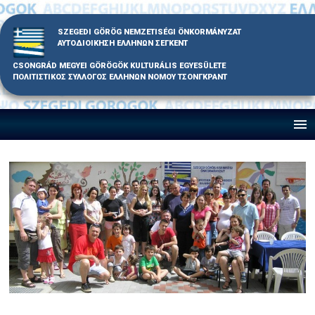
Skip
to
SZEGEDI GÖRÖG NEMZETISÉGI ÖNKORMÁNYZAT
content
ΑΥΤΟΔΙΟΙΚΗΣΗ ΕΛΛΗΝΩΝ ΣΕΓΚΕΝΤ
CSONGRÁD MEGYEI GÖRÖGÖK KULTURÁLIS EGYESÜLETE
ΠΟΛΙΤΙΣΤΙΚΟΣ ΣΥΛΛΟΓΟΣ ΕΛΛΗΝΩΝ ΝΟΜΟΥ ΤΣΟΝΓΚΡΑΝΤ