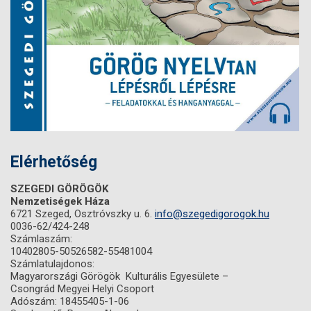
Elérhetőség
SZEGEDI GÖRÖGÖK
Nemzetiségek Háza
6721 Szeged, Osztróvszky u. 6.
info@szegedigorogok.hu
0036-62/424-248
Számlaszám:
10402805-50526582-55481004
Számlatulajdonos:
Magyarországi Görögök Kulturális Egyesülete –
Csongrád Megyei Helyi Csoport
Adószám: 18455405-1-06