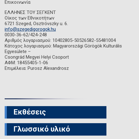
Επικοινωνία
ΕΛΛΗΝΕΣ ΤΟΥ ΣΕΓΚΕΝΤ
Οίκος των Εθνικοτήτων
6721 Szeged, Osztróvszky u. 6.
info@szegedigorogok.hu
0030-36-62/424-248
Αριθμός λογαριασμού: 10402805-50526582-55481004
Κάτοχος λογαριασμού: Magyarországi Görögök Kulturális
Egyesülete –
Csongrád Megyei Helyi Csoport
ΑΦΜ: 18455405-1-06
Επιμέλεια: Purosz Alexandrosz
Εκθέσεις
Γλωσσικό υλικό