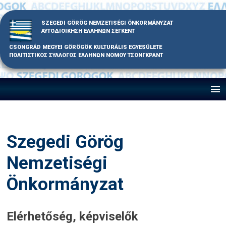
Skip
to
SZEGEDI GÖRÖG NEMZETISÉGI ÖNKORMÁNYZAT
content
ΑΥΤΟΔΙΟΙΚΗΣΗ ΕΛΛΗΝΩΝ ΣΕΓΚΕΝΤ
CSONGRÁD MEGYEI GÖRÖGÖK KULTURÁLIS EGYESÜLETE
ΠΟΛΙΤΙΣΤΙΚΟΣ ΣΥΛΛΟΓΟΣ ΕΛΛΗΝΩΝ ΝΟΜΟΥ ΤΣΟΝΓΚΡΑΝΤ
Szegedi Görög
Nemzetiségi
Önkormányzat
Elérhetőség, képviselők