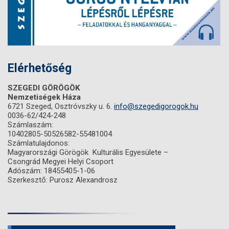
Elérhetőség
SZEGEDI GÖRÖGÖK
Nemzetiségek Háza
6721 Szeged, Osztróvszky u. 6.
info@szegedigorogok.hu
0036-62/424-248
Számlaszám:
10402805-50526582-55481004
Számlatulajdonos:
Magyarországi Görögök Kulturális Egyesülete –
Csongrád Megyei Helyi Csoport
Adószám: 18455405-1-06
Szerkesztő: Purosz Alexandrosz