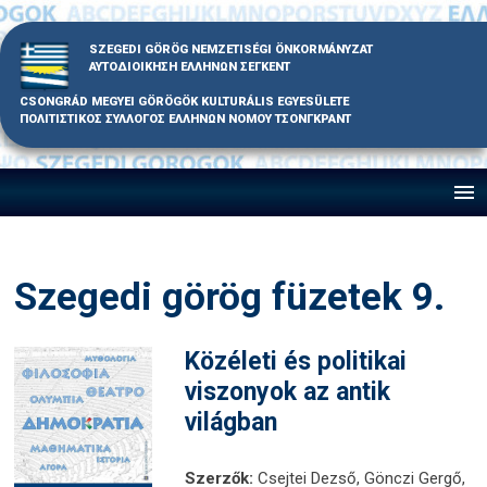
Skip
to
SZEGEDI GÖRÖG NEMZETISÉGI ÖNKORMÁNYZAT
content
ΑΥΤΟΔΙΟΙΚΗΣΗ ΕΛΛΗΝΩΝ ΣΕΓΚΕΝΤ
CSONGRÁD MEGYEI GÖRÖGÖK KULTURÁLIS EGYESÜLETE
ΠΟΛΙΤΙΣΤΙΚΟΣ ΣΥΛΛΟΓΟΣ ΕΛΛΗΝΩΝ ΝΟΜΟΥ ΤΣΟΝΓΚΡΑΝΤ
Szegedi görög füzetek 9.
Közéleti és politikai
viszonyok az antik
világban
Szerzők:
Csejtei Dezső, Gönczi Gergő,