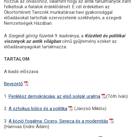
hozzuk az olvasóhoz, valamint hogy az antik tanulmányok iránt
felkeltsük a fiatalok érdeklődését. E cél érdekében az
Ókortörténeti Tanszék munkatársai havi gyakorisággal
előadásokat tartottak szervezeteink székhelyén, a szegedi
Nemzetiségek Házában.
A
Szegedi görög füzetek
9. kiadványa, a
Közéleti és politikai
viszonyok az antik világban
című gyűjtemény ezeket az
előadásanyagokat tartalmazza.
TARTALOM
A kiadó előszava
Bevezető
1.
Periklész demokráciája: az első polgár uralma
(Tóth Iván)
2.
A sztoikus bölcs és a politika
(Janzsó Miklós)
3.
A közjó fogalma: Cicero, Seneca és a modernitás
(Hamvas Endre Ádám)