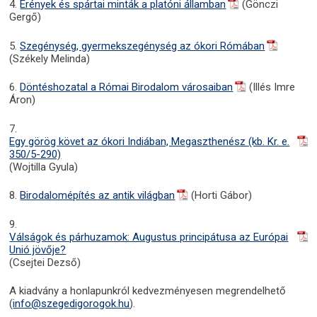
4.
Erények és spártai minták a platóni államban
(Gönczi
Gergő)
5.
Szegénység, gyermekszegénység az ókori Rómában
(Székely Melinda)
6.
Döntéshozatal a Római Birodalom városaiban
(Illés Imre
Áron)
7.
Egy görög követ az ókori Indiában, Megaszthenész (kb. Kr. e.
350/5-290)
(Wojtilla Gyula)
8.
Birodalomépítés az antik világban
(Horti Gábor)
9.
Válságok és párhuzamok: Augustus principátusa az Európai
Unió jövője?
(Csejtei Dezső)
A kiadvány a honlapunkról kedvezményesen megrendelhető
(
info@szegedigorogok.hu
).