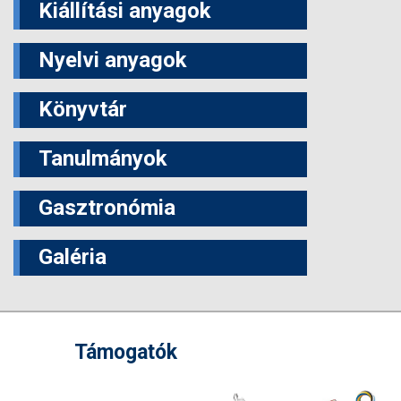
Kiállítási anyagok
Nyelvi anyagok
Könyvtár
Tanulmányok
Gasztronómia
Galéria
Támogatók