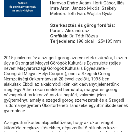
Hamvas Endre Ádám, Horti Gábor, Illés
Imre Áron, Janzsó Miklós, Székely
Melinda, Tóth Iván, Wojtilla Gyula
Szerkesztés és görög fordítás:
Purosz Alexandrosz
Grafikák:
Dr. Tóth Rózsa
Terjedelem:
196 oldal, 125×185 mm
2015 jubileumi év a szegedi görög szervezetek számára, hiszen
úgy a Csongrád Megyei Görögök Kulturális Egyesülete (teljes
nevén: Magyarországi Görögök Kulturális Egyesülete –
Csongrád Megyei Helyi Csoport), mint a Szegedi Görög
Nemzetiségi Önkormányzat 20 évvel ezelőtt, 1995-ben
alakultak. Ebből az alkalomból idén két kiadványt jelentetünk
meg. Egy Athén ókori emlékeit bemutató, magyar és görög
névnapokat tartalmazó asztali naptárt, valamint jelen
gyűjteményt, amely a szegedi görög szervezetek és a Szegedi
Tudományegyetem Ókortörténeti Tanszéke együttműködésének
gyümölcse.
Az együttműködés alapcélkitűzése, hogy az ókori világot
különféle megközelítésekben, népszerűsítő stílusban közel