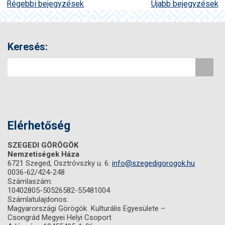
Régebbi bejegyzések
Újabb bejegyzések
Bejegyzés
navigáció
Keresés:
Elérhetőség
SZEGEDI GÖRÖGÖK
Nemzetiségek Háza
6721 Szeged, Osztróvszky u. 6.
info@szegedigorogok.hu
0036-62/424-248
Számlaszám:
10402805-50526582-55481004
Számlatulajdonos:
Magyarországi Görögök Kulturális Egyesülete –
Csongrád Megyei Helyi Csoport