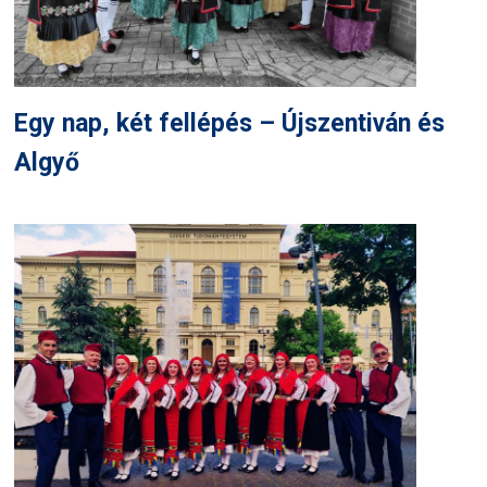
Egy nap, két fellépés – Újszentiván és
Algyő