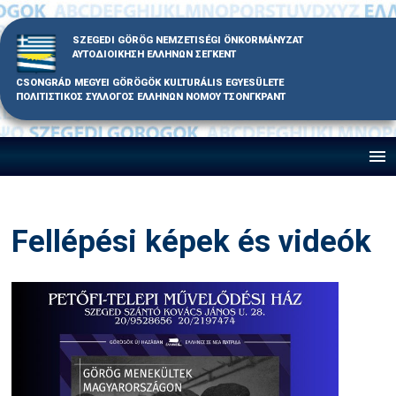
Skip
to
SZEGEDI GÖRÖG NEMZETISÉGI ÖNKORMÁNYZAT
content
ΑΥΤΟΔΙΟΙΚΗΣΗ ΕΛΛΗΝΩΝ ΣΕΓΚΕΝΤ
CSONGRÁD MEGYEI GÖRÖGÖK KULTURÁLIS EGYESÜLETE
ΠΟΛΙΤΙΣΤΙΚΟΣ ΣΥΛΛΟΓΟΣ ΕΛΛΗΝΩΝ ΝΟΜΟΥ ΤΣΟΝΓΚΡΑΝΤ
Fellépési képek és videók