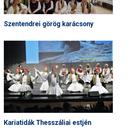
Szentendrei görög karácsony
Kariatidák Thesszáliai estjén