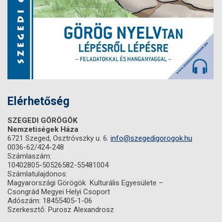
Elérhetőség
SZEGEDI GÖRÖGÖK
Nemzetiségek Háza
6721 Szeged, Osztróvszky u. 6.
info@szegedigorogok.hu
0036-62/424-248
Számlaszám:
10402805-50526582-55481004
Számlatulajdonos:
Magyarországi Görögök Kulturális Egyesülete –
Csongrád Megyei Helyi Csoport
Adószám: 18455405-1-06
Szerkesztő: Purosz Alexandrosz