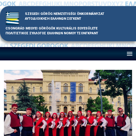
Skip
to
SZEGEDI GÖRÖG NEMZETISÉGI ÖNKORMÁNYZAT
content
ΑΥΤΟΔΙΟΙΚΗΣΗ ΕΛΛΗΝΩΝ ΣΕΓΚΕΝΤ
CSONGRÁD MEGYEI GÖRÖGÖK KULTURÁLIS EGYESÜLETE
ΠΟΛΙΤΙΣΤΙΚΟΣ ΣΥΛΛΟΓΟΣ ΕΛΛΗΝΩΝ ΝΟΜΟΥ ΤΣΟΝΓΚΡΑΝΤ