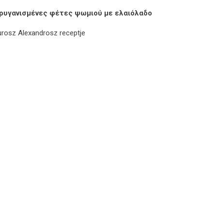
ρυγανισμένες φέτες ψωμιού με ελαιόλαδο
urosz Alexandrosz receptje