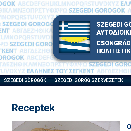
Skip
to
content
SZEGEDI G
ΑΥΤΟΔΙΟΙΚ
CSONGRÁD 
ΠΟΛΙΤΙΣΤΙ
SZEGEDI GÖRÖGÖK
SZEGEDI GÖRÖG SZERVEZETEK
Receptek
O