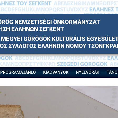
ÖRÖG NEMZETISÉGI ÖNKORMÁNYZAT
ΗΣΗ ΕΛΛΗΝΩΝ ΣΕΓΚΕΝΤ
MEGYEI GÖRÖGÖK KULTURÁLIS EGYESÜLE
ΚΟΣ ΣΥΛΛΟΓΟΣ ΕΛΛΗΝΩΝ ΝΟΜΟΥ ΤΣΟΝΓΚΡΑ
PROGRAMAJÁNLÓ
KIADVÁNYOK
NYELVÓRÁK
TÁNC