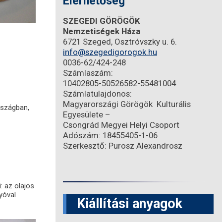
Elérhetőség
SZEGEDI GÖRÖGÖK
Nemzetiségek Háza
6721 Szeged, Osztróvszky u. 6.
info@szegedigorogok.hu
0036-62/424-248
Számlaszám:
10402805-50526582-55481004
Számlatulajdonos:
Magyarországi Görögök Kulturális
rszágban,
Egyesülete –
Csongrád Megyei Helyi Csoport
Adószám: 18455405-1-06
Szerkesztő: Purosz Alexandrosz
i: az olajos
yóval
Kiállítási anyagok