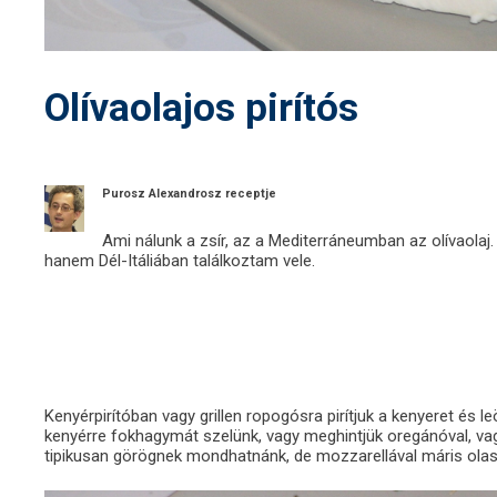
Olívaolajos pirítós
Purosz Alexandrosz receptje
Ami nálunk a zsír, az a Mediterráneumban az olívaola
hanem Dél-Itáliában találkoztam vele.
Kenyérpirítóban vagy grillen ropogósra pirítjuk a kenyeret és leö
kenyérre fokhagymát szelünk, vagy meghintjük oregánóval, vag
tipikusan görögnek mondhatnánk, de mozzarellával máris ola