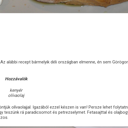
j. Az alábbi recept bármelyik déli országban elmenne, én sem Görögo
Hozzávalók
kenyér
olívaolaj
ntjük olívaolajjal. Igazából ezzel készen is van! Persze lehet folytatn
y teszünk rá paradicsomot és petrezselymet. Fetasajttal és olajbog
szos.