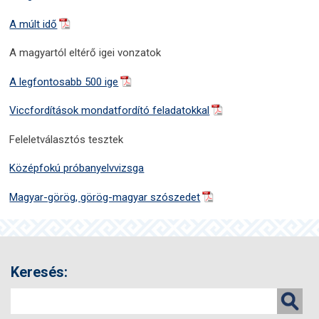
A múlt idő
A magyartól eltérő igei vonzatok
A legfontosabb 500 ige
Viccfordítások mondatfordító feladatokkal
Feleletválasztós tesztek
Középfokú próbanyelvvizsga
Magyar-görög, görög-magyar szószedet
Keresés: