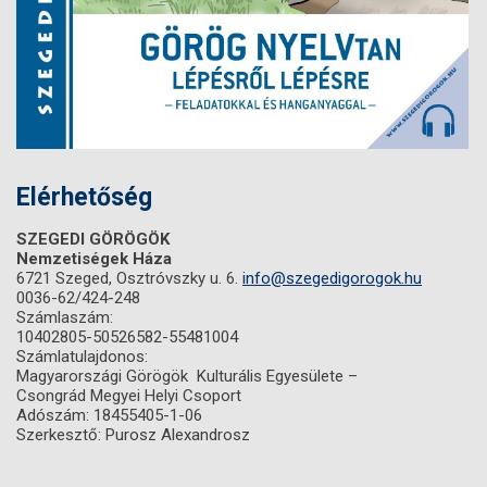
Elérhetőség
SZEGEDI GÖRÖGÖK
Nemzetiségek Háza
6721 Szeged, Osztróvszky u. 6.
info@szegedigorogok.hu
0036-62/424-248
Számlaszám:
10402805-50526582-55481004
Számlatulajdonos:
Magyarországi Görögök Kulturális Egyesülete –
Csongrád Megyei Helyi Csoport
Adószám: 18455405-1-06
Szerkesztő: Purosz Alexandrosz