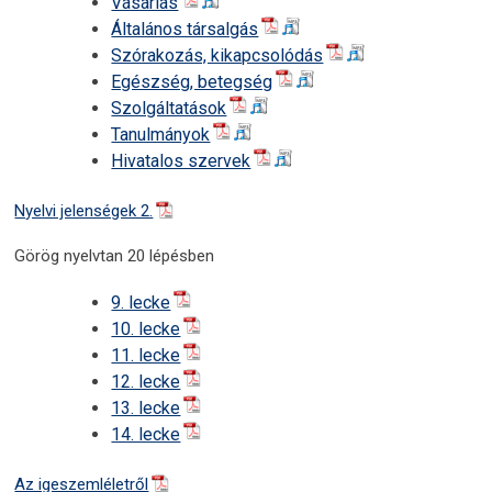
Vásárlás
Általános társalgás
Szórakozás, kikapcsolódás
Egészség, betegség
Szolgáltatások
Tanulmányok
Hivatalos szervek
Nyelvi jelenségek 2.
Görög nyelvtan 20 lépésben
9. lecke
10. lecke
11. lecke
12. lecke
13. lecke
14. lecke
Az igeszemléletről