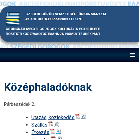
Skip
to
SZEGEDI GÖRÖG NEMZETISÉGI ÖNKORMÁNYZAT
content
ΑΥΤΟΔΙΟΙΚΗΣΗ ΕΛΛΗΝΩΝ ΣΕΓΚΕΝΤ
CSONGRÁD MEGYEI GÖRÖGÖK KULTURÁLIS EGYESÜLETE
ΠΟΛΙΤΙΣΤΙΚΟΣ ΣΥΛΛΟΓΟΣ ΕΛΛΗΝΩΝ ΝΟΜΟΥ ΤΣΟΝΓΚΡΑΝΤ
Középhaladóknak
Párbeszédek 2.
Utazás, közlekedés
Szállás
Étkezés