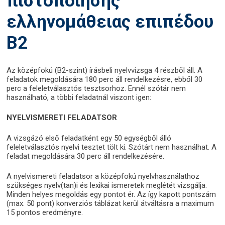
πιστοποίησης
ελληνομάθειας επιπέδου
Β2
Az középfokú (B2-szint) írásbeli nyelvvizsga 4 részből áll. A
feladatok megoldására 180 perc áll rendelkezésre, ebből 30
perc a feleletválasztós tesztsorhoz. Ennél szótár nem
használható, a többi feladatnál viszont igen:
NYELVISMERETI FELADATSOR
A vizsgázó első feladatként egy 50 egységből álló
feleletválasztós nyelvi tesztet tölt ki. Szótárt nem használhat. A
feladat megoldására 30 perc áll rendelkezésére.
A nyelvismereti feladatsor a középfokú nyelvhasználathoz
szükséges nyelv(tan)i és lexikai ismeretek meglétét vizsgálja.
Minden helyes megoldás egy pontot ér. Az így kapott pontszám
(max. 50 pont) konverziós táblázat kerül átváltásra a maximum
15 pontos eredményre.