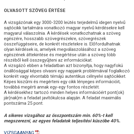
OLVASOTT SZÖVEG ÉRTÉSE
A vizsgázónak egy 3000-3200 leütés terjedelmű idegen nyelvű
sajtócikk tartalmára vonatkozó magyar nyelvű kérdésekre kell
magyarul válaszolnia. A kérdések vonatkozhatnak a szöveg
egészére, hosszabb szövegrészekre, szövegrészek
összefüggéseire, de konkrét részletekre is. Előfordulhatnak
olyan kérdések is, amelyek megválaszolásához a szöveg
egészének áttekintése és megértése után a szöveg több
részéből kell összegyűjteni az információkat.
A vizsgázó ebben a feladatban azt bizonyítja, hogy nagyfokú
önállósággal képes olvasni egy napjaink problémáival foglalkozó
konkrét vagy elvontabb témájú autentikus célnyelvi sajtócikket.
Képes kiszűrni és megérteni egy cikk lényeges információit,
továbbá megérti annak egy-egy fontos részletét.
A kérdésekhez tartozó minden helyes információért pont(ok)
jár(nak)m a feladat javítókulcsa alapján. A feladat maximális
pontszáma 25 pont.
A sikeres vizsgához az összpontszám min. 60%-t kell
megszerezni, az egyes feladatok teljesítési küszöbe 40%.
VIZSGAANYAG