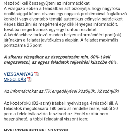
részéből kell összegyűjteni az információkat.
A vizsgázó ebben a feladatban azt bizonyítja, hogy nagyfokú
önállósággal képes olvasni egy napjaink problémáival foglalkozó
konkrét vagy elvontabb témájú autentikus célnyelvi sajtócikket.
Képes kiszűrni és megérteni egy cikk lényeges információit,
továbbá megérti annak egy-egy fontos részletét.
A kérdésekhez tartozó minden helyes információért pont(ok)
jár(nak)m a feladat javítókulcsa alapján. A feladat maximális
pontszáma 25 pont.
A sikeres vizsgához az összpontszám min. 60%-t kell
megszerezni, az egyes feladatok teljesítési küszöbe 40%.
VIZSGAANYAG
MEGOLDÁS
Az információkat az ITK engedélyével közöljük. Köszönjük!
Az középfokú (B2-szint) írásbeli nyelvvizsga 4 részből áll. A
feladatok megoldására 180 perc áll rendelkezésre, ebből 30
perc a feleletválasztós tesztsorhoz. Ennél szótár nem
használható, a többi feladatnál viszont igen:
NYELVISMERETI FELADATSOR