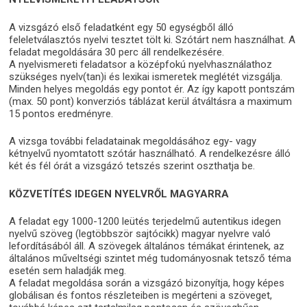
A vizsgázó első feladatként egy 50 egységből álló
feleletválasztós nyelvi tesztet tölt ki. Szótárt nem használhat. A
feladat megoldására 30 perc áll rendelkezésére.
A nyelvismereti feladatsor a középfokú nyelvhasználathoz
szükséges nyelv(tan)i és lexikai ismeretek meglétét vizsgálja.
Minden helyes megoldás egy pontot ér. Az így kapott pontszám
(max. 50 pont) konverziós táblázat kerül átváltásra a maximum
15 pontos eredményre.
A vizsga további feladatainak megoldásához egy- vagy
kétnyelvű nyomtatott szótár használható. A rendelkezésre álló
két és fél órát a vizsgázó tetszés szerint oszthatja be.
KÖZVETÍTÉS IDEGEN NYELVRŐL MAGYARRA
A feladat egy 1000-1200 leütés terjedelmű autentikus idegen
nyelvű szöveg (legtöbbször sajtócikk) magyar nyelvre való
lefordításából áll. A szövegek általános témákat érintenek, az
általános műveltségi szintet még tudományosnak tetsző téma
esetén sem haladják meg.
A feladat megoldása során a vizsgázó bizonyítja, hogy képes
globálisan és fontos részleteiben is megérteni a szöveget,