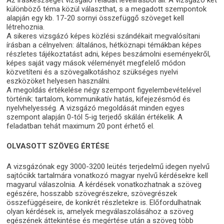
különböző téma közül választhat, s a megadott szempontok
alapján egy kb. 17-20 sornyi összefüggő szöveget kell
létrehoznia.
A sikeres vizsgázó képes közlési szándékait megvalósítani
írásban a célnyelven: általános, hétköznapi témákban képes
részletes tájékoztatást adni, képes beszámolni eseményekről,
képes saját vagy mások véleményét megfelelő módon
közvetíteni és a szövegalkotáshoz szükséges nyelvi
eszközöket helyesen használni.
A megoldás értékelése négy szempont figyelembevételével
történik: tartalom, kommunikatív hatás, kifejezésmód és
nyelvhelyesség. A vizsgázó megoldását minden egyes
szempont alapján 0-tól 5-ig terjedő skálán értékelik. A
feladatban tehát maximum 20 pont érhető el.
OLVASOTT SZÖVEG ÉRTÉSE
A vizsgázónak egy 3000-3200 leütés terjedelmű idegen nyelvű
sajtócikk tartalmára vonatkozó magyar nyelvű kérdésekre kell
magyarul válaszolnia. A kérdések vonatkozhatnak a szöveg
egészére, hosszabb szövegrészekre, szövegrészek
összefüggéseire, de konkrét részletekre is. Előfordulhatnak
olyan kérdések is, amelyek megválaszolásához a szöveg
egészének áttekintése és megértése után a szöveg több