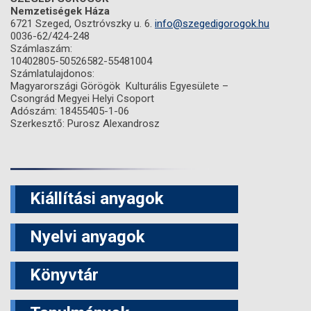
Nemzetiségek Háza
6721 Szeged, Osztróvszky u. 6.
info@szegedigorogok.hu
0036-62/424-248
Számlaszám:
10402805-50526582-55481004
Számlatulajdonos:
Magyarországi Görögök Kulturális Egyesülete –
Csongrád Megyei Helyi Csoport
Adószám: 18455405-1-06
Szerkesztő: Purosz Alexandrosz
Kiállítási anyagok
Nyelvi anyagok
Könyvtár