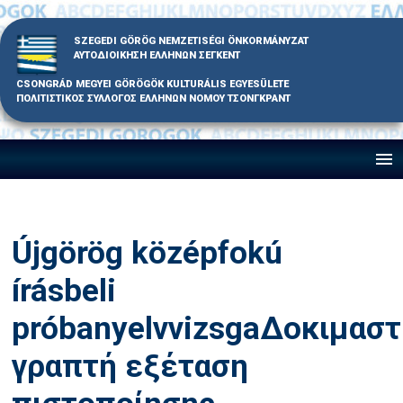
Skip
to
SZEGEDI GÖRÖG NEMZETISÉGI ÖNKORMÁNYZAT
content
ΑΥΤΟΔΙΟΙΚΗΣΗ ΕΛΛΗΝΩΝ ΣΕΓΚΕΝΤ
CSONGRÁD MEGYEI GÖRÖGÖK KULTURÁLIS EGYESÜLETE
ΠΟΛΙΤΙΣΤΙΚΟΣ ΣΥΛΛΟΓΟΣ ΕΛΛΗΝΩΝ ΝΟΜΟΥ ΤΣΟΝΓΚΡΑΝΤ
Újgörög középfokú
írásbeli
próbanyelvvizsga
Δοκιμαστ
γραπτή εξέταση