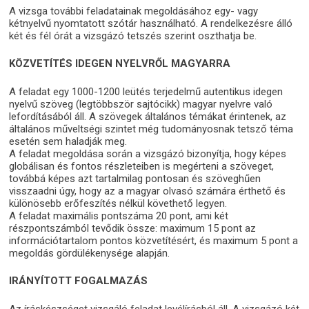
A vizsga további feladatainak megoldásához egy- vagy
kétnyelvű nyomtatott szótár használható. A rendelkezésre álló
két és fél órát a vizsgázó tetszés szerint oszthatja be.
KÖZVETÍTÉS IDEGEN NYELVRŐL MAGYARRA
A feladat egy 1000-1200 leütés terjedelmű autentikus idegen
nyelvű szöveg (legtöbbször sajtócikk) magyar nyelvre való
lefordításából áll. A szövegek általános témákat érintenek, az
általános műveltségi szintet még tudományosnak tetsző téma
esetén sem haladják meg.
A feladat megoldása során a vizsgázó bizonyítja, hogy képes
globálisan és fontos részleteiben is megérteni a szöveget,
továbbá képes azt tartalmilag pontosan és szöveghűen
visszaadni úgy, hogy az a magyar olvasó számára érthető és
különösebb erőfeszítés nélkül követhető legyen.
A feladat maximális pontszáma 20 pont, ami két
részpontszámból tevődik össze: maximum 15 pont az
információtartalom pontos közvetítésért, és maximum 5 pont a
megoldás gördülékenysége alapján.
IRÁNYÍTOTT FOGALMAZÁS
Az íráskészséget vizsgáló feladat levélírásból áll. A vizsgázó két