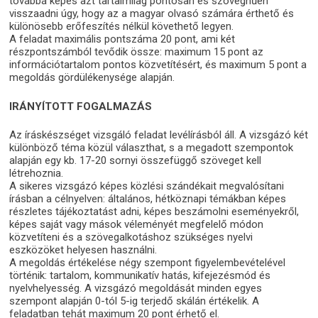
továbbá képes azt tartalmilag pontosan és szöveghűen
visszaadni úgy, hogy az a magyar olvasó számára érthető és
különösebb erőfeszítés nélkül követhető legyen.
A feladat maximális pontszáma 20 pont, ami két
részpontszámból tevődik össze: maximum 15 pont az
információtartalom pontos közvetítésért, és maximum 5 pont a
megoldás gördülékenysége alapján.
IRÁNYÍTOTT FOGALMAZÁS
Az íráskészséget vizsgáló feladat levélírásból áll. A vizsgázó két
különböző téma közül választhat, s a megadott szempontok
alapján egy kb. 17-20 sornyi összefüggő szöveget kell
létrehoznia.
A sikeres vizsgázó képes közlési szándékait megvalósítani
írásban a célnyelven: általános, hétköznapi témákban képes
részletes tájékoztatást adni, képes beszámolni eseményekről,
képes saját vagy mások véleményét megfelelő módon
közvetíteni és a szövegalkotáshoz szükséges nyelvi
eszközöket helyesen használni.
A megoldás értékelése négy szempont figyelembevételével
történik: tartalom, kommunikatív hatás, kifejezésmód és
nyelvhelyesség. A vizsgázó megoldását minden egyes
szempont alapján 0-tól 5-ig terjedő skálán értékelik. A
feladatban tehát maximum 20 pont érhető el.