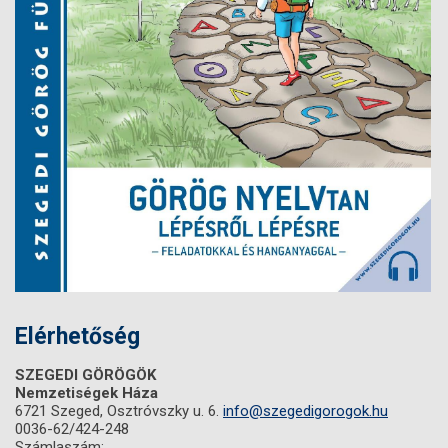
Elérhetőség
SZEGEDI GÖRÖGÖK
Nemzetiségek Háza
6721 Szeged, Osztróvszky u. 6.
info@szegedigorogok.hu
0036-62/424-248
Számlaszám: