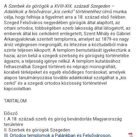
A
Szerbek és görögök a XVIII-XIX. századi Szegeden –
Adalékok a felsővárosi „kis cerkó” történetéhez
című munka
célja, hogy felhívja a figyelmet arra a 18. század első felében
Szeged Felsőváros negyedében görögök által alapított, az
ottani ortodox, többségében szerb lakosság által látogatott, az
emberek által kis cerkóként emlegetett, Szent Mihály és Gábriel
Arkangyaloknak szentelt templomra, amelyet az 1879-es nagy
árvíz véglegesen megrongált, és létezése a köztudatból mára
szinte teljesen kikopott. A templom bemutatását igyekeztünk a
hazai, azon belül a szegedi szerbség és görögség történetébe
ágyazni, a teljesség igénye nélkül. A templom kutatásához
felhasználtuk Szeged történeti és néprajzi monográfiáit,
korabeli térképeket és egyéb elsődleges forrásokat, amelyek
alapos tanulmányozása további adalékokkal szolgálhat a „kis
cerkó” és a szegedi ortodox közösség történetével
kapcsolatban.
TARTALOM
Elősző
I. A 18. századi szerb és görög bevándorlás Magyarország
területére
II. Szerbek és görögök Szegeden
III. Ortodox templomok a Palánkban és Felsővároson,