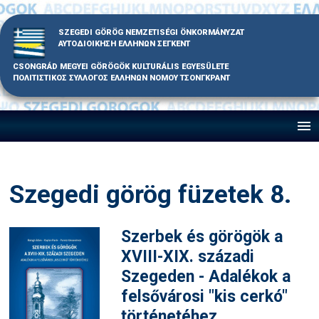
Skip
to
SZEGEDI GÖRÖG NEMZETISÉGI ÖNKORMÁNYZAT
content
ΑΥΤΟΔΙΟΙΚΗΣΗ ΕΛΛΗΝΩΝ ΣΕΓΚΕΝΤ
CSONGRÁD MEGYEI GÖRÖGÖK KULTURÁLIS EGYESÜLETE
ΠΟΛΙΤΙΣΤΙΚΟΣ ΣΥΛΛΟΓΟΣ ΕΛΛΗΝΩΝ ΝΟΜΟΥ ΤΣΟΝΓΚΡΑΝΤ
Szegedi görög füzetek 8.
Szerbek és görögök a
XVIII-XIX. századi
Szegeden - Adalékok a
felsővárosi "kis cerkó"
történetéhez