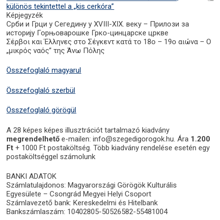
különös tekintettel a „kis cerkóra”
Képjegyzék
Срби и Грци у Сегедину у XVIII-XIX. веку – Прилози за
историју Горњоварошке Грко-цинцарске цркве
Σέρβοι και Έλληνες στο Σέγκεντ κατά το 18ο – 19ο αιώνα – Ο
„μικρός ναός” της Άνω Πόλης
Összefoglaló magyarul
Összefoglaló szerbül
Összefoglaló görögül
A 28 képes képes illusztrációt tartalmazó kiadvány
megrendelhető
e-mailen: info@szegedigorogok.hu. Ára
1.200
Ft
+ 1000 Ft postaköltség. Több kiadvány rendelése esetén egy
postaköltséggel számolunk
BANKI ADATOK
Számlatulajdonos: Magyarországi Görögök Kulturális
Egyesülete – Csongrád Megyei Helyi Csoport
Számlavezető bank: Kereskedelmi és Hitelbank
Bankszámlaszám: 10402805-50526582-55481004