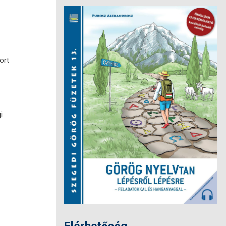
ort
i