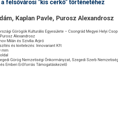
a felsővárosi "kis cerkó" történetéhez
dám, Kaplan Pavle, Purosz Alexandrosz
rszági Görögök Kulturális Egyesülete – Csongrád Megyei Helyi Csop
 Purosz Alexandrosz
ov Milán és Szivília Arjiró
ítés és kivitelezés: Innovariant Kft
00 mm
oldal
egedi Görög Nemzetiségi Önkormányzat, Szegedi Szerb Nemzetiség
és Emberi Erőforrás Támogatáskezelő