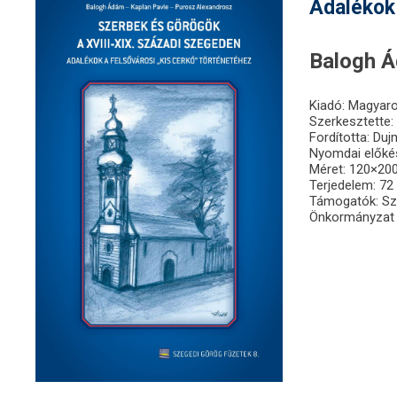
Adalékok 
Balogh Á
Kiadó: Magyaro
Szerkesztette:
Fordította: Dujm
Nyomdai előkész
Méret: 120×2
Terjedelem: 72 
Támogatók: Sz
Önkormányzat 