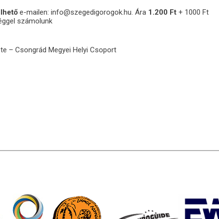
lhető
e-mailen: info@szegedigorogok.hu. Ára
1.200 Ft
+ 1000 Ft
séggel számolunk
ete – Csongrád Megyei Helyi Csoport