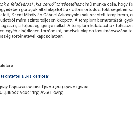
ok a felsővárosi „kis cerkó” történetéhez
című munka célja, hogy fel
egyedében görögök által alapított, az ottani ortodox, többségében s
egetett, Szent Mihály és Gábriel Arkangyaloknak szentelt templomra, 
tudatból mára szinte teljesen kikopott. A templom bemutatását igye
 ágyazni, a teljesség igénye nélkül. A templom kutatásához felhaszn
et és egyéb elsődleges forrásokat, amelyek alapos tanulmányozása to
zösség történetével kapcsolatban.
ületére
ekintettel a „kis cerkóra”
сторију Горњоварошке Грко-цинцарске цркве
 Ο „μικρός ναός” της Άνω Πόλης