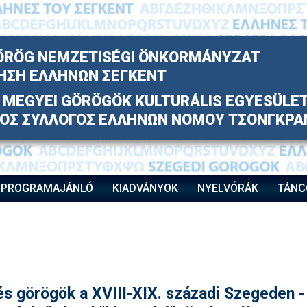
ÖRÖG NEMZETISÉGI ÖNKORMÁNYZAT
ΗΣΗ ΕΛΛΗΝΩΝ ΣΕΓΚΕΝΤ
MEGYEI GÖRÖGÖK KULTURÁLIS EGYESÜLE
ΚΟΣ ΣΥΛΛΟΓΟΣ ΕΛΛΗΝΩΝ ΝΟΜΟΥ ΤΣΟΝΓΚΡΑ
PROGRAMAJÁNLÓ
KIADVÁNYOK
NYELVÓRÁK
TÁNC
s görögök a XVIII-XIX. századi Szegeden -