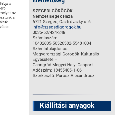
Elérhetőség
hívja a
zerb
SZEGEDI GÖRÖGÖK
amelyet az
Nemzetiségek Háza
keztünk a
6721 Szeged, Osztróvszky u. 6.
áltuk
vábbi
info@szegedigorogok.hu
0036-62/424-248
Számlaszám:
10402805-50526582-55481004
Számlatulajdonos:
Magyarországi Görögök Kulturális
Egyesülete –
Csongrád Megyei Helyi Csoport
Adószám: 18455405-1-06
Szerkesztő: Purosz Alexandrosz
Kiállítási anyagok