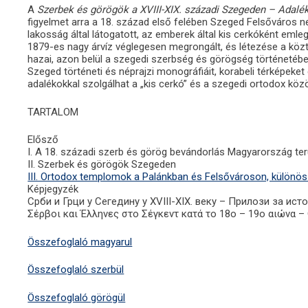
A
Szerbek és görögök a XVIII-XIX. századi Szegeden – Adalék
figyelmet arra a 18. század első felében Szeged Felsőváros n
lakosság által látogatott, az emberek által kis cerkóként eml
1879-es nagy árvíz véglegesen megrongált, és létezése a köz
hazai, azon belül a szegedi szerbség és görögség történetébe
Szeged történeti és néprajzi monográfiáit, korabeli térképek
adalékokkal szolgálhat a „kis cerkó” és a szegedi ortodox kö
TARTALOM
Elősző
I. A 18. századi szerb és görög bevándorlás Magyarország ter
II. Szerbek és görögök Szegeden
III. Ortodox templomok a Palánkban és Felsővároson, különös t
Képjegyzék
Срби и Грци у Сегедину у XVIII-XIX. веку – Прилози за и
Σέρβοι και Έλληνες στο Σέγκεντ κατά το 18ο – 19ο αιώνα –
Összefoglaló magyarul
Összefoglaló szerbül
Összefoglaló görögül