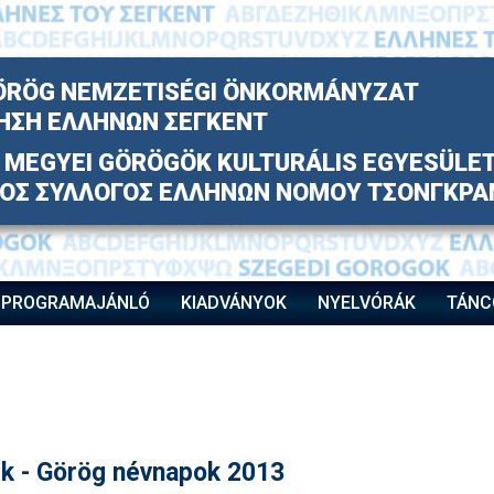
ÖRÖG NEMZETISÉGI ÖNKORMÁNYZAT
ΗΣΗ ΕΛΛΗΝΩΝ ΣΕΓΚΕΝΤ
MEGYEI GÖRÖGÖK KULTURÁLIS EGYESÜLE
ΚΟΣ ΣΥΛΛΟΓΟΣ ΕΛΛΗΝΩΝ ΝΟΜΟΥ ΤΣΟΝΓΚΡΑ
PROGRAMAJÁNLÓ
KIADVÁNYOK
NYELVÓRÁK
TÁNC
ek - Görög névnapok 2013