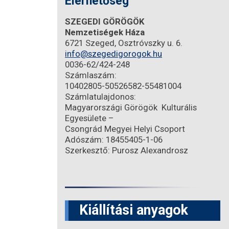
Elérhetőség
SZEGEDI GÖRÖGÖK
Nemzetiségek Háza
6721 Szeged, Osztróvszky u. 6.
info@szegedigorogok.hu
0036-62/424-248
Számlaszám:
10402805-50526582-55481004
Számlatulajdonos:
Magyarországi Görögök Kulturális
Egyesülete –
Csongrád Megyei Helyi Csoport
Adószám: 18455405-1-06
Szerkesztő: Purosz Alexandrosz
Kiállítási anyagok