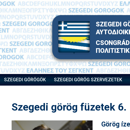
Skip
to
content
SZEGEDI G
ΑΥΤΟΔΙΟΙΚ
CSONGRÁD 
ΠΟΛΙΤΙΣΤΙ
SZEGEDI GÖRÖGÖK
SZEGEDI GÖRÖG SZERVEZETEK
Szegedi görög füzetek 6.
Görög íz