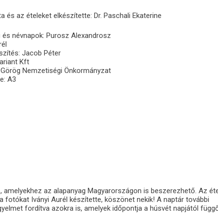
ta és az ételeket elkészítette: Dr. Paschali Ekaterine
 és névnapok: Purosz Alexandrosz
rél
zítés: Jacob Péter
riant Kft
i Görög Nemzetiségi Önkormányzat
e: A3
 be, amelyekhez az alapanyag Magyarországon is beszerezhető. Az ét
 fotókat Iványi Aurél készítette, köszönet nekik! A naptár további
yelmet fordítva azokra is, amelyek időpontja a húsvét napjától függő