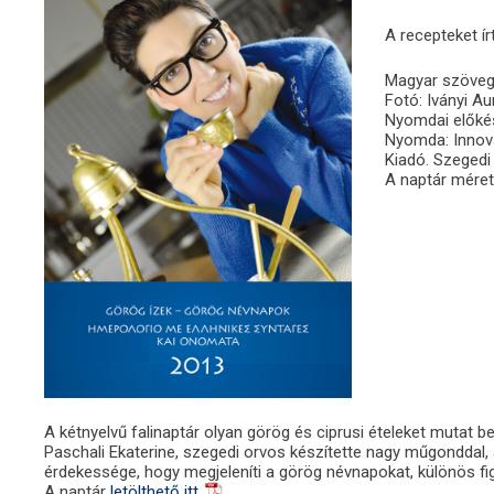
A recepteket ír
Magyar szöveg
Fotó: Iványi Au
Nyomdai előkés
Nyomda: Innova
Kiadó. Szeged
A naptár méret
A kétnyelvű falinaptár olyan görög és ciprusi ételeket mutat
Paschali Ekaterine, szegedi orvos készítette nagy műgonddal, a
érdekessége, hogy megjeleníti a görög névnapokat, különös fig
A naptár
letölthető itt.