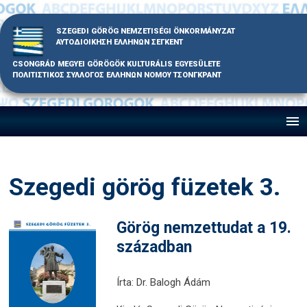
Skip
to
SZEGEDI GÖRÖG NEMZETISÉGI ÖNKORMÁNYZAT
content
ΑΥΤΟΔΙΟΙΚΗΣΗ ΕΛΛΗΝΩΝ ΣΕΓΚΕΝΤ
CSONGRÁD MEGYEI GÖRÖGÖK KULTURÁLIS EGYESÜLETE
ΠΟΛΙΤΙΣΤΙΚΟΣ ΣΥΛΛΟΓΟΣ ΕΛΛΗΝΩΝ ΝΟΜΟΥ ΤΣΟΝΓΚΡΑΝΤ
Szegedi görög füzetek 3.
Görög nemzettudat a 19.
században
Írta: Dr. Balogh Ádám