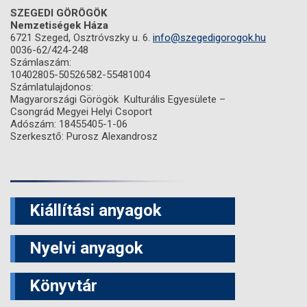
SZEGEDI GÖRÖGÖK
Nemzetiségek Háza
6721 Szeged, Osztróvszky u. 6.
info@szegedigorogok.hu
0036-62/424-248
Számlaszám:
10402805-50526582-55481004
Számlatulajdonos:
Magyarországi Görögök Kulturális Egyesülete –
Csongrád Megyei Helyi Csoport
Adószám: 18455405-1-06
Szerkesztő: Purosz Alexandrosz
Kiállítási anyagok
Nyelvi anyagok
Könyvtár