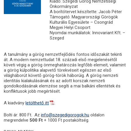
Kiadó: Szegedi Görög Nemzetiségi
Önkormányzat
A borítótervet készítette: Jacob Péter
Támogató: Magyarországi Görögök
Kulturális Egyesülete – Csongrád
Megyei Helyi Csoport
Nyomdai munkálatok: Innovariant Kft. –
Szeged
A tanulmány a görög nemzetfejlődés fontos időszakát tekinti
át. A modern nemzettudat 18. századi első megjelenésétől
követi végig a görög önmeghatározás legfőbb elemeit, valamint
a görög külpolitika alapvető törekvéseit egészen az első
világháborút követő görög-török háborúig. A görög nemzeti
identitás kialakulásának és az adott korszak nemzeti
gondolkodásának elemzése segíti a mai balkáni ellentétek és
konfliktusok jobb megértését.
A kiadvány
letölthető itt
.
Bolti ár: 800 Ft. Az
info@szegedigorogok.hu
oldalon
megrendelve
500 Ft
+ 1000 Ft postaköltség.