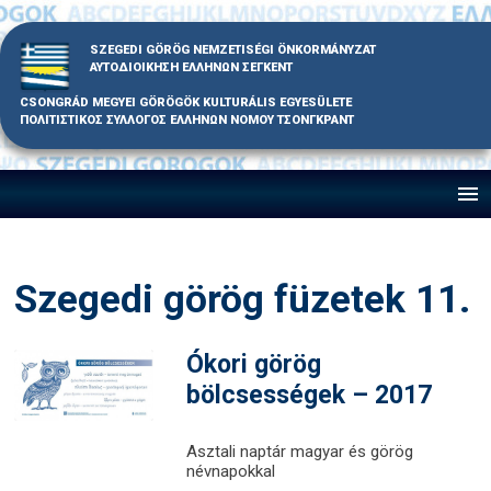
Skip
to
SZEGEDI GÖRÖG NEMZETISÉGI ÖNKORMÁNYZAT
content
ΑΥΤΟΔΙΟΙΚΗΣΗ ΕΛΛΗΝΩΝ ΣΕΓΚΕΝΤ
CSONGRÁD MEGYEI GÖRÖGÖK KULTURÁLIS EGYESÜLETE
ΠΟΛΙΤΙΣΤΙΚΟΣ ΣΥΛΛΟΓΟΣ ΕΛΛΗΝΩΝ ΝΟΜΟΥ ΤΣΟΝΓΚΡΑΝΤ
Szegedi görög füzetek 11.
Ókori görög
bölcsességek – 2017
Asztali naptár magyar és görög
névnapokkal