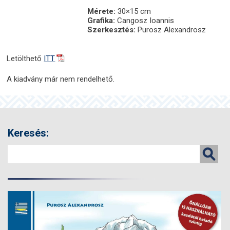
Mérete:
30×15 cm
Grafika:
Cangosz Ioannis
Szerkesztés:
Purosz Alexandrosz
Letölthető
ITT
A kiadvány már nem rendelhető.
Keresés: