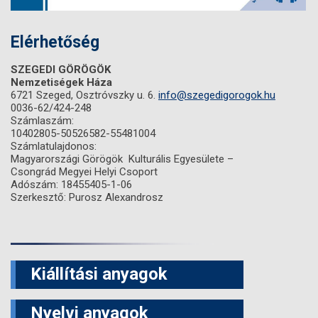
Elérhetőség
SZEGEDI GÖRÖGÖK
Nemzetiségek Háza
6721 Szeged, Osztróvszky u. 6.
info@szegedigorogok.hu
0036-62/424-248
Számlaszám:
10402805-50526582-55481004
Számlatulajdonos:
Magyarországi Görögök Kulturális Egyesülete –
Csongrád Megyei Helyi Csoport
Adószám: 18455405-1-06
Szerkesztő: Purosz Alexandrosz
Kiállítási anyagok
Nyelvi anyagok