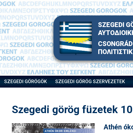
Skip
to
content
SZEGEDI G
ΑΥΤΟΔΙΟΙΚ
CSONGRÁD 
ΠΟΛΙΤΙΣΤΙ
SZEGEDI GÖRÖGÖK
SZEGEDI GÖRÖG SZERVEZETEK
Szegedi görög füzetek 10
Athén óko