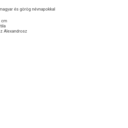
 magyar és görög névnapokkal
 cm
tila
z Alexandrosz