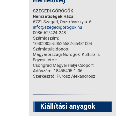
Elérhetőség
SZEGEDI GÖRÖGÖK
Nemzetiségek Háza
6721 Szeged, Osztróvszky u. 6.
info@szegedigorogok.hu
0036-62/424-248
Számlaszám:
10402805-50526582-55481004
Számlatulajdonos:
Magyarországi Görögök Kulturális
Egyesülete –
Csongrád Megyei Helyi Csoport
Adószám: 18455405-1-06
Szerkesztő: Purosz Alexandrosz
Kiállítási anyagok