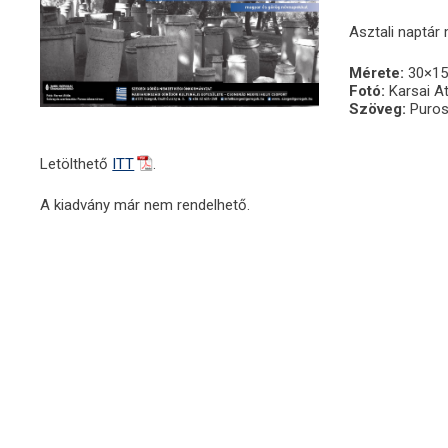
Asztali naptár
Mérete:
30×15
Fotó:
Karsai At
Szöveg:
Puros
Letölthető
ITT
.
A kiadvány már nem rendelhető.