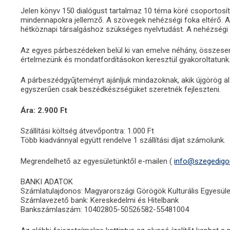
Jelen könyv 150 dialógust tartalmaz 10 téma köré csoportosítv
mindennapokra jellemző. A szövegek nehézségi foka eltérő. Al
hétköznapi társalgáshoz szükséges nyelvtudást. A nehézségi szi
Az egyes párbeszédeken belül ki van emelve néhány, összesen 4
értelmezünk és mondatfordításokon keresztül gyakoroltatunk. 
A párbeszédgyűjteményt ajánljuk mindazoknak, akik újgörög al
egyszerűen csak beszédkészségüket szeretnék fejleszteni.
Ára: 2.900 Ft
Szállítási költség átvevőpontra: 1.000 Ft
Több kiadvánnyal együtt rendelve 1 szállítási díjat számolunk.
Megrendelhető az egyesületünktől e-mailen (
info@szegedigo
BANKI ADATOK
Számlatulajdonos: Magyarországi Görögök Kulturális Egyesül
Számlavezető bank: Kereskedelmi és Hitelbank
Bankszámlaszám: 10402805-50526582-55481004