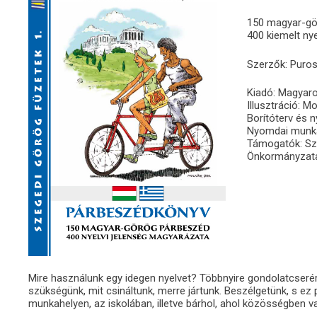
150 magyar-gö
400 kiemelt nye
Szerzők: Purosz
Kiadó: Magyaro
Illusztráció: M
Borítóterv és 
Nyomdai munkál
Támogatók: Sz
Önkormányzata,
Mire használunk egy idegen nyelvet? Többnyire gondolatcserére
szükségünk, mit csináltunk, merre jártunk. Beszélgetünk, s ez
munkahelyen, az iskolában, illetve bárhol, ahol közösségben v