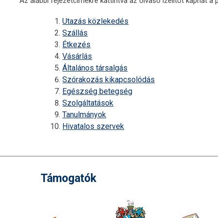
Az alábbi fejezetcímekre kattintva az olvasó ízelítőt kaphat 
Utazás közlekedés
Szállás
Étkezés
Vásárlás
Általános társalgás
Szórakozás kikapcsolódás
Egészség betegség
Szolgáltatások
Tanulmányok
Hivatalos szervek
Támogatók