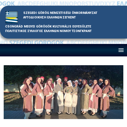
Skip
to
SZEGEDI GÖRÖG NEMZETISÉGI ÖNKORMÁNYZAT
content
ΑΥΤΟΔΙΟΙΚΗΣΗ ΕΛΛΗΝΩΝ ΣΕΓΚΕΝΤ
CSONGRÁD MEGYEI GÖRÖGÖK KULTURÁLIS EGYESÜLETE
ΠΟΛΙΤΙΣΤΙΚΟΣ ΣΥΛΛΟΓΟΣ ΕΛΛΗΝΩΝ ΝΟΜΟΥ ΤΣΟΝΓΚΡΑΝΤ