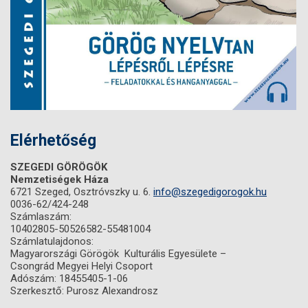
Elérhetőség
SZEGEDI GÖRÖGÖK
Nemzetiségek Háza
6721 Szeged, Osztróvszky u. 6.
info@szegedigorogok.hu
0036-62/424-248
Számlaszám:
10402805-50526582-55481004
Számlatulajdonos:
Magyarországi Görögök Kulturális Egyesülete –
Csongrád Megyei Helyi Csoport
Adószám: 18455405-1-06
Szerkesztő: Purosz Alexandrosz