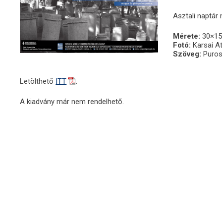
Asztali naptár
Mérete:
30×15
Fotó:
Karsai At
Szöveg:
Puros
Letölthető
ITT
.
A kiadvány már nem rendelhető.