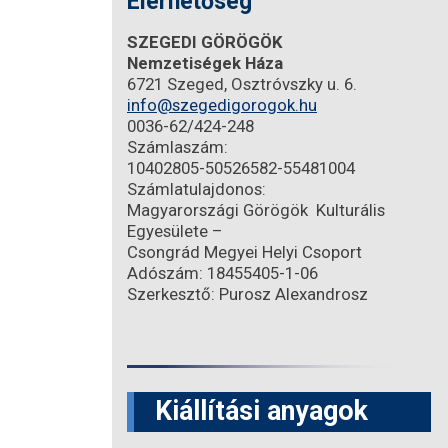
Elérhetőség
SZEGEDI GÖRÖGÖK
Nemzetiségek Háza
6721 Szeged, Osztróvszky u. 6.
info@szegedigorogok.hu
0036-62/424-248
Számlaszám:
10402805-50526582-55481004
Számlatulajdonos:
Magyarországi Görögök Kulturális
Egyesülete –
Csongrád Megyei Helyi Csoport
Adószám: 18455405-1-06
Szerkesztő: Purosz Alexandrosz
Kiállítási anyagok