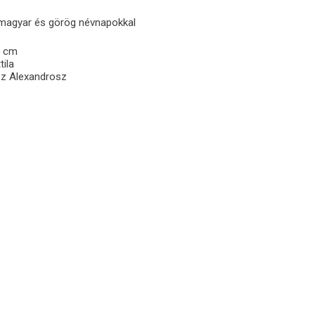
 magyar és görög névnapokkal
 cm
tila
z Alexandrosz