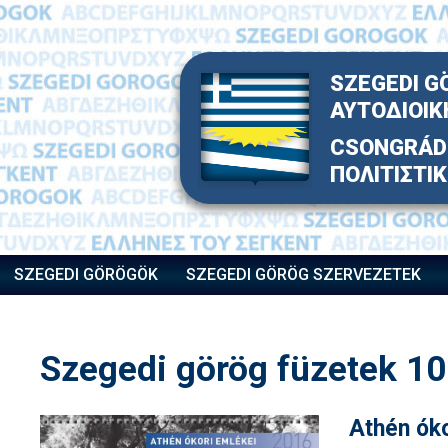
Skip
to
content
SZEGEDI G
ΑΥΤΟΔΙΟΙΚ
CSONGRÁD 
ΠΟΛΙΤΙΣΤΙ
SZEGEDI GÖRÖGÖK
SZEGEDI GÖRÖG SZERVEZETEK
Szegedi görög füzetek 10
Athén óko