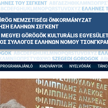
ÖRÖG NEMZETISÉGI ÖNKORMÁNYZAT
ΗΣΗ ΕΛΛΗΝΩΝ ΣΕΓΚΕΝΤ
MEGYEI GÖRÖGÖK KULTURÁLIS EGYESÜLE
ΚΟΣ ΣΥΛΛΟΓΟΣ ΕΛΛΗΝΩΝ ΝΟΜΟΥ ΤΣΟΝΓΚΡΑ
PROGRAMAJÁNLÓ
KIADVÁNYOK
NYELVÓRÁK
TÁNC