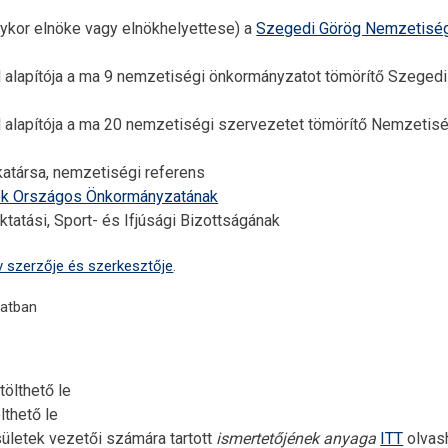
olykor elnöke vagy elnökhelyettese) a
Szegedi Görög Nemzetisé
l alapítója a ma 9 nemzetiségi önkormányzatot tömörítő Szegedi
l alapítója a ma 20 nemzetiségi szervezetet tömörítő Nemzetisé
atársa, nemzetiségi referens
ök Országos Önkormányzatának
atási, Sport- és Ifjúsági Bizottságának
v szerzője és szerkesztője
.
atban
tölthető le
lthető le
letek vezetői számára tartott
ismertetőjének anyaga
ITT
olvas