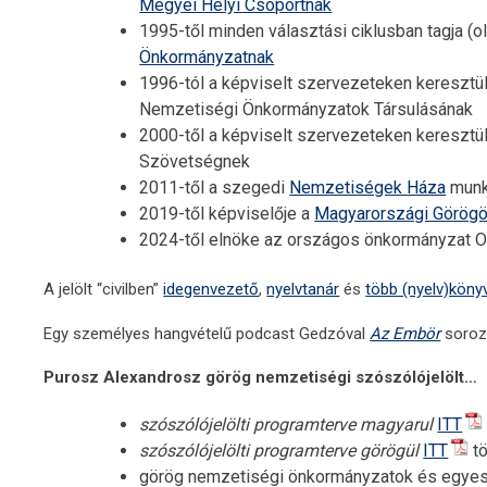
Megyei Helyi Csoportnak
1995-től minden választási ciklusban tagja (
Önkormányzatnak
1996-tól a képviselt szervezeteken keresztü
Nemzetiségi Önkormányzatok Társulásának
2000-től a képviselt szervezeteken keresztü
Szövetségnek
2011-től a szegedi
Nemzetiségek Háza
munk
2019-től képviselője a
Magyarországi Görög
2024-től elnöke az országos önkormányzat Okt
A jelölt “civilben”
idegenvezető
,
nyelvtanár
és
több (nyelv)köny
Egy személyes hangvételű podcast Gedzóval
Az Embör
soroz
Purosz Alexandrosz görög nemzetiségi szószólójelölt…
szószólójelölti programterve magyarul
ITT
szószólójelölti programterve görögül
ITT
tö
görög nemzetiségi önkormányzatok és egyesü