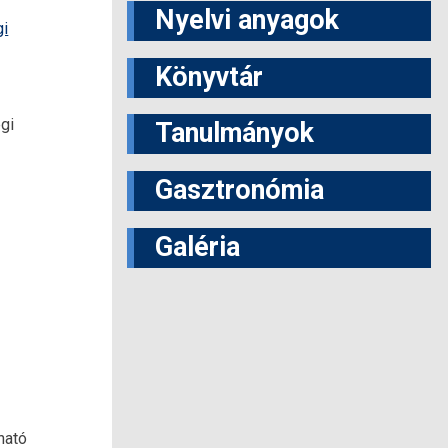
Nyelvi anyagok
gi
Könyvtár
gi
Tanulmányok
Gasztronómia
Galéria
ható