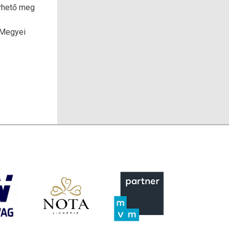
rhető meg
 Megyei