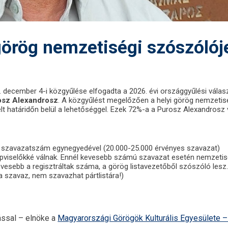
ög nemzetiségi szószólóje
 december 4-i közgyűlése elfogadta a 2026. évi országgyűlési válas
osz Alexandrosz
. A közgyűlést megelőzően a helyi görög nemzetis
élt határidőn belül a lehetőséggel. Ezek 72%-a a Purosz Alexandrosz
 szavazatszám egynegyedével (20.000-25.000 érvényes szavazat)
pviselőkké válnak. Ennél kevesebb számú szavazat esetén nemzetis
vesebb a regisztráltak száma, a görög listavezetőből szószóló lesz.
ra szavaz, nem szavazhat pártlistára!)
ással – elnöke a
Magyarországi Görögök Kulturális Egyesülete 