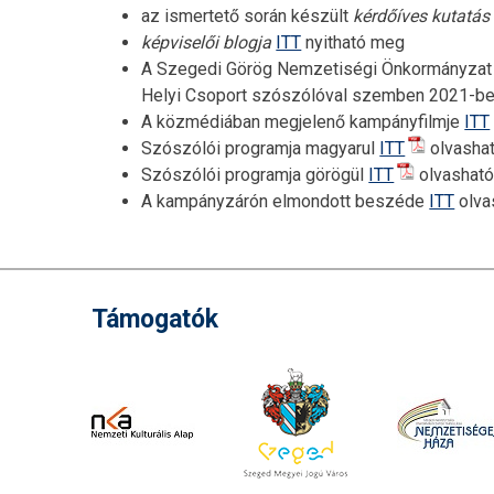
az ismertető során készült
kérdőíves kutatás
képviselői blogja
ITT
nyitható meg
A Szegedi Görög Nemzetiségi Önkormányzat 
Helyi Csoport szószólóval szemben 2021-be
A közmédiában megjelenő kampányfilmje
ITT
Szószólói programja magyarul
ITT
olvashat
Szószólói programja görögül
ITT
olvasható
A kampányzárón elmondott beszéde
ITT
olva
Támogatók