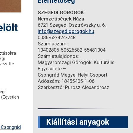
Elérhetőség
SZEGEDI GÖRÖGÖK
Nemzetiségek Háza
lölt
6721 Szeged, Osztróvszky u. 6.
info@szegedigorogok.hu
0036-62/424-248
Számlaszám:
10402805-50526582-55481004
ztásokra
Számlatulajdonos:
égi
Magyarországi Görögök Kulturális
 vezette
Egyesülete –
Csongrád Megyei Helyi Csoport
Adószám: 18455405-1-06
Szerkesztő: Purosz Alexandrosz
égi
 (Egyetlen
Kiállítási anyagok
– Csongrád