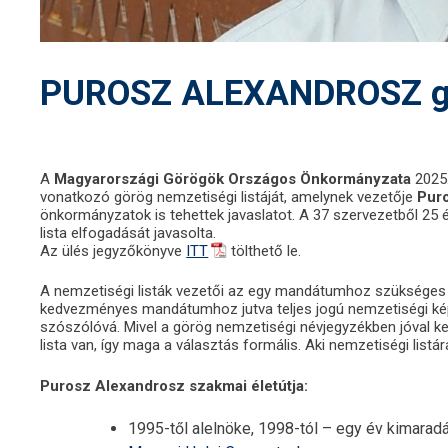
PUROSZ ALEXANDROSZ gör
A
Magyarországi Görögök Országos Önkormányzata
2025.
vonatkozó görög nemzetiségi listáját, amelynek vezetője
Pur
önkormányzatok is tehettek javaslatot. A 37 szervezetből 25 
lista elfogadását javasolta.
Az ülés jegyzőkönyve
ITT
tölthető le.
A nemzetiségi listák vezetői az egy mandátumhoz szükséges
kedvezményes mandátumhoz jutva teljes jogú nemzetiségi ké
szószólóvá. Mivel a görög nemzetiségi névjegyzékben jóval ke
lista van, így maga a választás formális. Aki nemzetiségi listá
Purosz Alexandrosz szakmai életútja:
1995-től alelnöke, 1998-tól – egy év kimarad