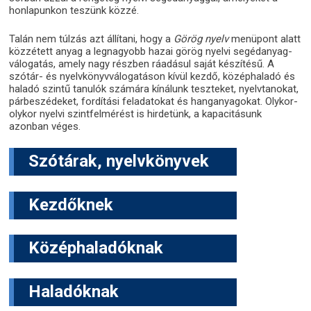
honlapunkon teszünk közzé.
Talán nem túlzás azt állítani, hogy a
Görög nyelv
menüpont alatt
közzétett anyag a legnagyobb hazai görög nyelvi segédanyag-
válogatás, amely nagy részben ráadásul saját készítésű. A
szótár- és nyelvkönyvválogatáson kívül kezdő, középhaladó és
haladó szintű tanulók számára kínálunk teszteket, nyelvtanokat,
párbeszédeket, fordítási feladatokat és hanganyagokat. Olykor-
olykor nyelvi szintfelmérést is hirdetünk, a kapacitásunk
azonban véges.
Szótárak, nyelvkönyvek
Kezdőknek
Középhaladóknak
Haladóknak