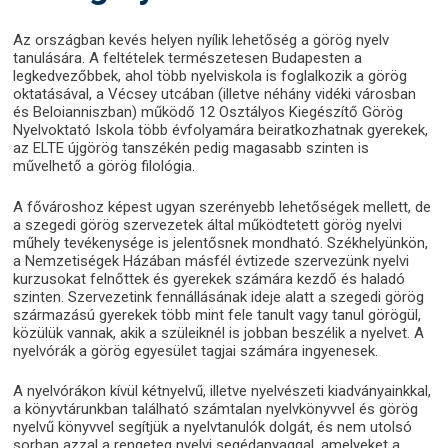
Az országban kevés helyen nyílik lehetőség a görög nyelv
tanulására. A feltételek természetesen Budapesten a
legkedvezőbbek, ahol több nyelviskola is foglalkozik a görög
oktatásával, a Vécsey utcában (illetve néhány vidéki városban
és Beloianniszban) működő 12 Osztályos Kiegészítő Görög
Nyelvoktató Iskola több évfolyamára beiratkozhatnak gyerekek,
az ELTE újgörög tanszékén pedig magasabb szinten is
művelhető a görög filológia.
A fővároshoz képest ugyan szerényebb lehetőségek mellett, de
a szegedi görög szervezetek által működtetett görög nyelvi
műhely tevékenysége is jelentősnek mondható. Székhelyünkön,
a Nemzetiségek Házában másfél évtizede szervezünk nyelvi
kurzusokat felnőttek és gyerekek számára kezdő és haladó
szinten. Szervezetink fennállásának ideje alatt a szegedi görög
származású gyerekek több mint fele tanult vagy tanul görögül,
közülük vannak, akik a szüleiknél is jobban beszélik a nyelvet. A
nyelvórák a görög egyesület tagjai számára ingyenesek.
A nyelvórákon kívül kétnyelvű, illetve nyelvészeti kiadványainkkal,
a könyvtárunkban található számtalan nyelvkönyvvel és görög
nyelvű könyvvel segítjük a nyelvtanulók dolgát, és nem utolsó
sorban azzal a rengeteg nyelvi segédanyaggal, amelyeket a