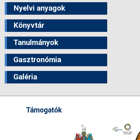
Nyelvi anyagok
Könyvtár
Tanulmányok
Gasztronómia
Galéria
Támogatók