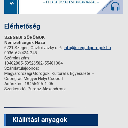
Elérhetőség
SZEGEDI GÖRÖGÖK
Nemzetiségek Háza
6721 Szeged, Osztróvszky u. 6.
info@szegedigorogok.hu
0036-62/424-248
Számlaszám:
10402805-50526582-55481004
Számlatulajdonos:
Magyarországi Görögök Kulturális Egyesülete –
Csongrád Megyei Helyi Csoport
Adószám: 18455405-1-06
Szerkesztő: Purosz Alexandrosz
Kiállítási anyagok