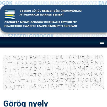
Skip
to
SZEGEDI GÖRÖG NEMZETISÉGI ÖNKORMÁNYZAT
content
ΑΥΤΟΔΙΟΙΚΗΣΗ ΕΛΛΗΝΩΝ ΣΕΓΚΕΝΤ
CSONGRÁD MEGYEI GÖRÖGÖK KULTURÁLIS EGYESÜLETE
ΠΟΛΙΤΙΣΤΙΚΟΣ ΣΥΛΛΟΓΟΣ ΕΛΛΗΝΩΝ ΝΟΜΟΥ ΤΣΟΝΓΚΡΑΝΤ
Görög nyelv