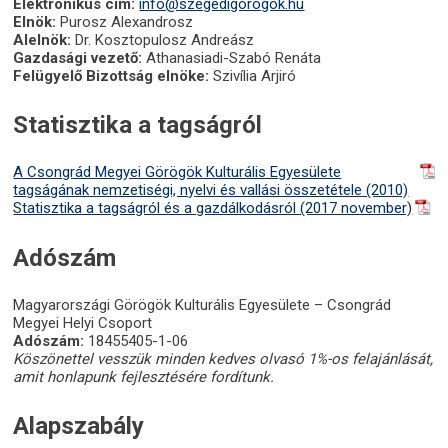
Elektronikus cím:
info@szegedigorogok.hu
Elnök:
Purosz Alexandrosz
Alelnök:
Dr. Kosztopulosz Andreász
Gazdasági vezető:
Athanasiadi-Szabó Renáta
Felügyelő Bizottság elnöke:
Szivília Arjiró
Statisztika a tagságról
A Csongrád Megyei Görögök Kulturális Egyesülete
tagságának nemzetiségi, nyelvi és vallási összetétele (2010)
Statisztika a tagságról és a gazdálkodásról (2017 november)
Adószám
Magyarországi Görögök Kulturális Egyesülete – Csongrád
Megyei Helyi Csoport
Adószám:
18455405-1-06
Köszönettel vesszük minden kedves olvasó 1%-os felajánlását,
amit honlapunk fejlesztésére fordítunk.
Alapszabály