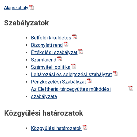
Alapszabály
Szabályzatok
Belföldi kiküldetés
Bizonylati rend
Értékelési szabályzat
Számlarend
Számviteli politika
Leltározási és selejtezési szabályzat
Pénzkezelési Szabályzat
Az Eleftheria-táncegyüttes működési
szabályzata
Közgyűlési határozatok
Közgyűlési határozatok