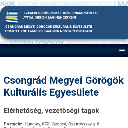
Skip
to
SZEGEDI GÖRÖG NEMZETISÉGI ÖNKORMÁNYZAT
content
ΑΥΤΟΔΙΟΙΚΗΣΗ ΕΛΛΗΝΩΝ ΣΕΓΚΕΝΤ
CSONGRÁD MEGYEI GÖRÖGÖK KULTURÁLIS EGYESÜLETE
ΠΟΛΙΤΙΣΤΙΚΟΣ ΣΥΛΛΟΓΟΣ ΕΛΛΗΝΩΝ ΝΟΜΟΥ ΤΣΟΝΓΚΡΑΝΤ
Csongrád Megyei Görögök
Kulturális Egyesülete
Elérhetőség, vezetőségi tagok
Postacím:
Hungary, 6721 Szeged, Osztróvszky u. 6.