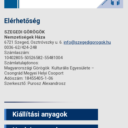
Elérhetőség
SZEGEDI GÖRÖGÖK
Nemzetiségek Háza
6721 Szeged, Osztróvszky u. 6.
info@szegedigorogok.hu
0036-62/424-248
Számlaszám:
10402805-50526582-55481004
Számlatulajdonos:
Magyarországi Görögök Kulturális Egyesülete –
Csongrád Megyei Helyi Csoport
Adószám: 18455405-1-06
Szerkesztő: Purosz Alexandrosz
Kiállítási anyagok