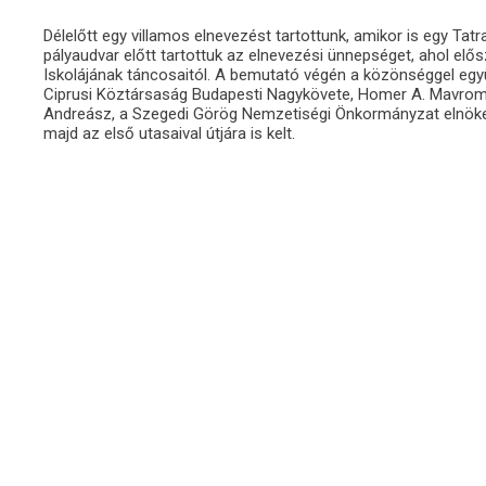
Délelőtt egy villamos elnevezést tartottunk, amikor is egy Tat
pályaudvar előtt tartottuk az elnevezési ünnepséget, ahol el
Iskolájának táncosaitól. A bemutató végén a közönséggel egy
Ciprusi Köztársaság Budapesti Nagykövete, Homer A. Mavromm
Andreász, a Szegedi Görög Nemzetiségi Önkormányzat elnöke.
majd az első utasaival útjára is kelt.