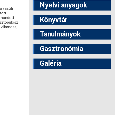
Nyelvi anyagok
a vasúti
tott
t mondott
Könyvtár
osztopulosz
villamost,
Tanulmányok
Gasztronómia
Galéria