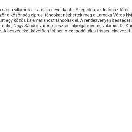
ra sárga villamos a Larnaka nevet kapta. Szegeden, az Indóház téren, 
őször a közönség ciprusi táncokat nézhettek meg a Larnaka Város Nyi
ütt egy közös kalamatianost táncoltak el. A rendezvényen beszéde
atis, Nagy Sándor városfejlesztési alpolgármester, valamint Dr. K
 A beszédeket követően többen megcsodálták a frissen elnevezett 