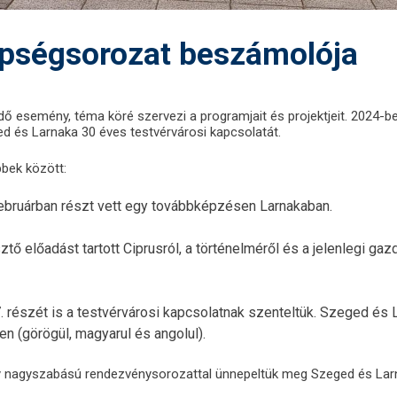
pségsorozat beszámolója
 esemény, téma köré szervezi a programjait és projektjeit. 2024-b
ed és Larnaka 30 éves testvérvárosi kapcsolatát.
bek között:
februárban részt vett egy továbbképzésen Larnakaban.
tő előadást tartott Ciprusról, a történelméről és a jelenlegi ga
 részét is a testvérvárosi kapcsolatnak szenteltük. Szeged és 
n (görögül, magyarul és angolul).
gy nagyszabású rendezvénysorozattal ünnepeltük meg Szeged és Lar