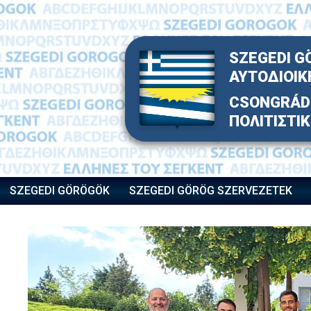
Skip
to
content
SZEGEDI G
ΑΥΤΟΔΙΟΙΚ
CSONGRÁD 
ΠΟΛΙΤΙΣΤΙ
SZEGEDI GÖRÖGÖK
SZEGEDI GÖRÖG SZERVEZETEK