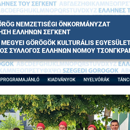
ÖRÖG NEMZETISÉGI ÖNKORMÁNYZAT
ΗΣΗ ΕΛΛΗΝΩΝ ΣΕΓΚΕΝΤ
MEGYEI GÖRÖGÖK KULTURÁLIS EGYESÜLE
ΚΟΣ ΣΥΛΛΟΓΟΣ ΕΛΛΗΝΩΝ ΝΟΜΟΥ ΤΣΟΝΓΚΡΑ
PROGRAMAJÁNLÓ
KIADVÁNYOK
NYELVÓRÁK
TÁNC