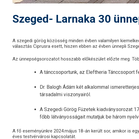
Szeged- Larnaka 30 ünne
A szegedi görög közösség minden évben valamilyen kiemelkedő
választás Ciprusra esett, hiszen ebben az évben ünnepli Szeg
Az ünnepségsorozatot hosszabb előkészület előzte meg. Töb
A tánccsoportunk, az Eleftheria Tánccsoport 
Dr. Balogh Ádám két alkalommal ismeretterjesz
társadalmi viszonyairól.
A Szegedi Görög Füzetek kiadványsorozat 17.
főbb látványosságait mutatjuk be három nyelve
A fő eseményünkre 2024.május 18-án került sor, amikor is e
éves testvérvárosi kapcsolatát.