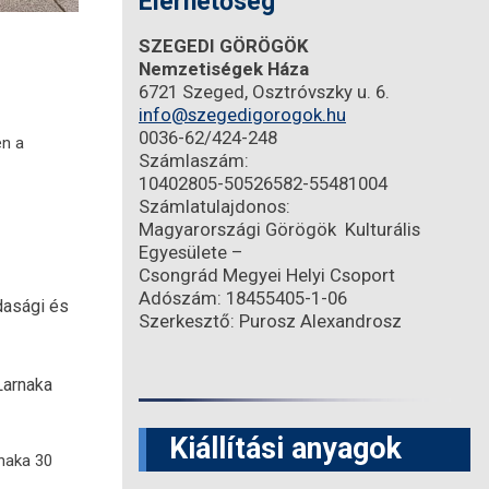
Elérhetőség
SZEGEDI GÖRÖGÖK
Nemzetiségek Háza
6721 Szeged, Osztróvszky u. 6.
info@szegedigorogok.hu
0036-62/424-248
en a
Számlaszám:
10402805-50526582-55481004
Számlatulajdonos:
Magyarországi Görögök Kulturális
Egyesülete –
Csongrád Megyei Helyi Csoport
Adószám: 18455405-1-06
zdasági és
Szerkesztő: Purosz Alexandrosz
Larnaka
Kiállítási anyagok
naka 30