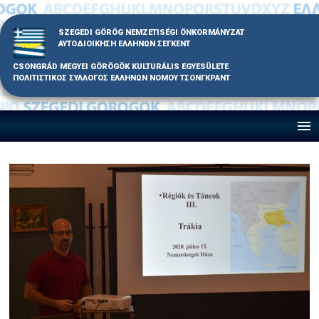
Skip
to
SZEGEDI GÖRÖG NEMZETISÉGI ÖNKORMÁNYZAT
content
ΑΥΤΟΔΙΟΙΚΗΣΗ ΕΛΛΗΝΩΝ ΣΕΓΚΕΝΤ
CSONGRÁD MEGYEI GÖRÖGÖK KULTURÁLIS EGYESÜLETE
ΠΟΛΙΤΙΣΤΙΚΟΣ ΣΥΛΛΟΓΟΣ ΕΛΛΗΝΩΝ ΝΟΜΟΥ ΤΣΟΝΓΚΡΑΝΤ