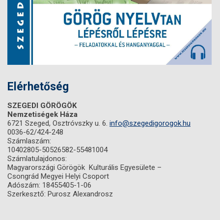
Elérhetőség
SZEGEDI GÖRÖGÖK
Nemzetiségek Háza
6721 Szeged, Osztróvszky u. 6.
info@szegedigorogok.hu
0036-62/424-248
Számlaszám:
10402805-50526582-55481004
Számlatulajdonos:
Magyarországi Görögök Kulturális Egyesülete –
Csongrád Megyei Helyi Csoport
Adószám: 18455405-1-06
Szerkesztő: Purosz Alexandrosz