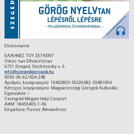
Επικοινωνία
ΕΛΛΗΝΕΣ ΤΟΥ ΣΕΓΚΕΝΤ
Οίκος των Εθνικοτήτων
6721 Szeged, Osztróvszky u. 6.
info@szegedigorogok.hu
0030-36-62/424-248
Αριθμός λογαριασμού: 10402805-50526582-55481004
Κάτοχος λογαριασμού: Magyarországi Görögök Kulturális
Egyesülete –
Csongrád Megyei Helyi Csoport
ΑΦΜ: 18455405-1-06
Επιμέλεια: Purosz Alexandrosz