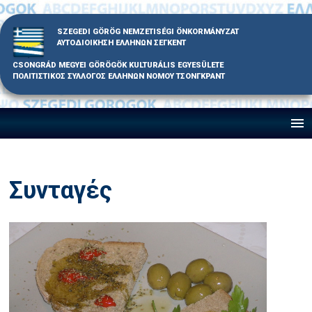
Skip
to
SZEGEDI GÖRÖG NEMZETISÉGI ÖNKORMÁNYZAT
content
ΑΥΤΟΔΙΟΙΚΗΣΗ ΕΛΛΗΝΩΝ ΣΕΓΚΕΝΤ
CSONGRÁD MEGYEI GÖRÖGÖK KULTURÁLIS EGYESÜLETE
ΠΟΛΙΤΙΣΤΙΚΟΣ ΣΥΛΛΟΓΟΣ ΕΛΛΗΝΩΝ ΝΟΜΟΥ ΤΣΟΝΓΚΡΑΝΤ
Συνταγές