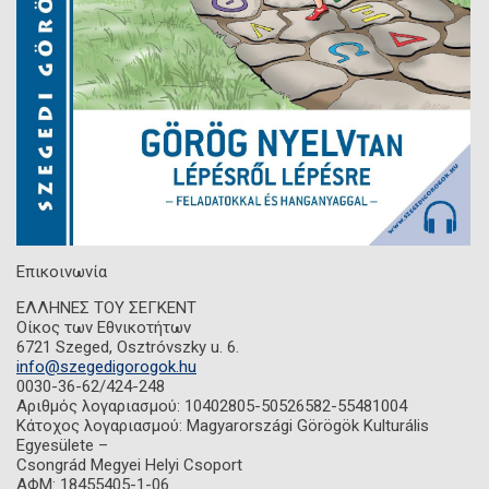
Επικοινωνία
ΕΛΛΗΝΕΣ ΤΟΥ ΣΕΓΚΕΝΤ
Οίκος των Εθνικοτήτων
6721 Szeged, Osztróvszky u. 6.
info@szegedigorogok.hu
0030-36-62/424-248
Αριθμός λογαριασμού: 10402805-50526582-55481004
Κάτοχος λογαριασμού: Magyarországi Görögök Kulturális
Egyesülete –
Csongrád Megyei Helyi Csoport
ΑΦΜ: 18455405-1-06