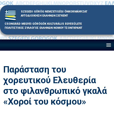
Skip
to
SZEGEDI GÖRÖG NEMZETISÉGI ÖNKORMÁNYZAT
content
ΑΥΤΟΔΙΟΙΚΗΣΗ ΕΛΛΗΝΩΝ ΣΕΓΚΕΝΤ
CSONGRÁD MEGYEI GÖRÖGÖK KULTURÁLIS EGYESÜLETE
ΠΟΛΙΤΙΣΤΙΚΟΣ ΣΥΛΛΟΓΟΣ ΕΛΛΗΝΩΝ ΝΟΜΟΥ ΤΣΟΝΓΚΡΑΝΤ
Παράσταση του
χορευτικού Ελευθερία
στο φιλανθρωπικό γκαλά
«Χοροί του κόσμου»