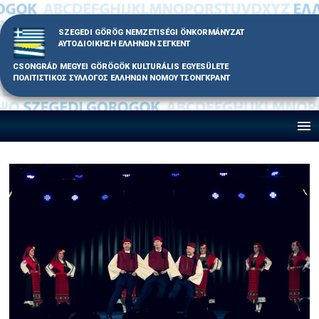
Skip
to
SZEGEDI GÖRÖG NEMZETISÉGI ÖNKORMÁNYZAT
content
ΑΥΤΟΔΙΟΙΚΗΣΗ ΕΛΛΗΝΩΝ ΣΕΓΚΕΝΤ
CSONGRÁD MEGYEI GÖRÖGÖK KULTURÁLIS EGYESÜLETE
ΠΟΛΙΤΙΣΤΙΚΟΣ ΣΥΛΛΟΓΟΣ ΕΛΛΗΝΩΝ ΝΟΜΟΥ ΤΣΟΝΓΚΡΑΝΤ