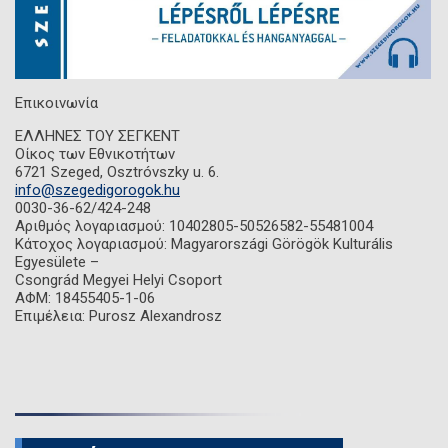
Επικοινωνία
ΕΛΛΗΝΕΣ ΤΟΥ ΣΕΓΚΕΝΤ
Οίκος των Εθνικοτήτων
6721 Szeged, Osztróvszky u. 6.
info@szegedigorogok.hu
0030-36-62/424-248
Αριθμός λογαριασμού: 10402805-50526582-55481004
Κάτοχος λογαριασμού: Magyarországi Görögök Kulturális
Egyesülete –
Csongrád Megyei Helyi Csoport
ΑΦΜ: 18455405-1-06
Επιμέλεια: Purosz Alexandrosz