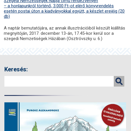
Szegedi Nemzetiségek Napja című rendezvényen
– a honlapunkról történő, 3.000 Ft-ot elérő könyvrendelés
esetén postai úton a kiadványokkal együtt, a készlet erejéig (20
db)
A naptár bemutatójára, az annak illusztrációiból készült kiállítás
megnyitóján, 2017. december 13-án, 17.45-kor kerül sor a
szegedi Nemzetiségek Házában (Osztróvszky u. 6.)
Keresés: