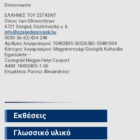
Επικοινωνία
ΕΛΛΗΝΕΣ ΤΟΥ ΣΕΓΚΕΝΤ
Οίκος των Εθνικοτήτων
6721 Szeged, Osztróvszky u. 6.
info@szegedigorogok.hu
0030-36-62/424-248
Αριθμός λογαριασμού: 10402805-50526582-55481004
Κάτοχος λογαριασμού: Magyarországi Görögök Kulturális
Egyesülete –
Csongrád Megyei Helyi Csoport
ΑΦΜ: 18455405-1-06
Επιμέλεια: Purosz Alexandrosz
Εκθέσεις
Γλωσσικό υλικό