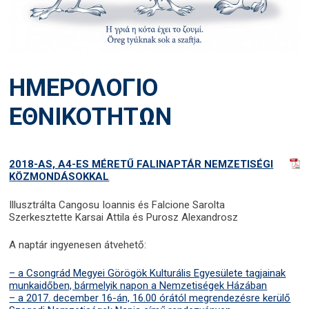
ΗΜΕΡΟΛΟΓΙΟ
ΕΘΝΙΚΟΤΗΤΩΝ
2018-AS, A4-ES MÉRETŰ FALINAPTÁR NEMZETISÉGI
KÖZMONDÁSOKKAL
Illusztrálta Cangosu Ioannis és Falcione Sarolta
Szerkesztette Karsai Attila és Purosz Alexandrosz
A naptár ingyenesen átvehető:
– a Csongrád Megyei Görögök Kulturális Egyesülete tagjainak
munkaidőben, bármelyik napon a Nemzetiségek Házában
– a 2017. december 16-án, 16.00 órától megrendezésre kerülő