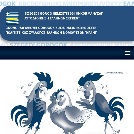
Skip
to
SZEGEDI GÖRÖG NEMZETISÉGI ÖNKORMÁNYZAT
content
ΑΥΤΟΔΙΟΙΚΗΣΗ ΕΛΛΗΝΩΝ ΣΕΓΚΕΝΤ
CSONGRÁD MEGYEI GÖRÖGÖK KULTURÁLIS EGYESÜLETE
ΠΟΛΙΤΙΣΤΙΚΟΣ ΣΥΛΛΟΓΟΣ ΕΛΛΗΝΩΝ ΝΟΜΟΥ ΤΣΟΝΓΚΡΑΝΤ