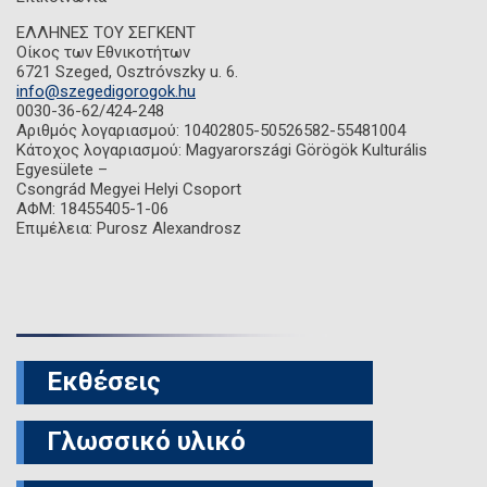
ΕΛΛΗΝΕΣ ΤΟΥ ΣΕΓΚΕΝΤ
Οίκος των Εθνικοτήτων
6721 Szeged, Osztróvszky u. 6.
info@szegedigorogok.hu
0030-36-62/424-248
Αριθμός λογαριασμού: 10402805-50526582-55481004
Κάτοχος λογαριασμού: Magyarországi Görögök Kulturális
Egyesülete –
Csongrád Megyei Helyi Csoport
ΑΦΜ: 18455405-1-06
Επιμέλεια: Purosz Alexandrosz
Εκθέσεις
Γλωσσικό υλικό