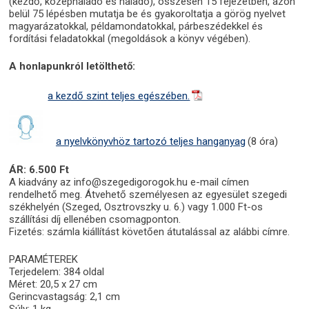
(kezdő, középhaladó és haladó), összesen 15 fejezetben, azon
belül 75 lépésben mutatja be és gyakoroltatja a görög nyelvet
magyarázatokkal, példamondatokkal, párbeszédekkel és
fordítási feladatokkal (megoldások a könyv végében).
A honlapunkról letölthető:
a kezdő szint teljes egészében.
a nyelvkönyvhöz tartozó teljes hanganyag
(8 óra)
ÁR: 6.500 Ft
A kiadvány az info@szegedigorogok.hu e-mail címen
rendelhető meg. Átvehető személyesen az egyesület szegedi
székhelyén (Szeged, Osztrovszky u. 6.) vagy 1.000 Ft-os
szállítási díj ellenében csomagponton.
Fizetés: számla kiállítást követően átutalással az alábbi címre.
PARAMÉTEREK
Terjedelem: 384 oldal
Méret: 20,5 x 27 cm
Gerincvastagság: 2,1 cm