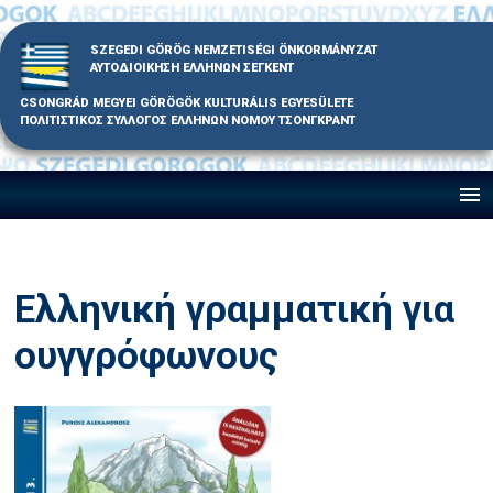
Skip
to
SZEGEDI GÖRÖG NEMZETISÉGI ÖNKORMÁNYZAT
content
ΑΥΤΟΔΙΟΙΚΗΣΗ ΕΛΛΗΝΩΝ ΣΕΓΚΕΝΤ
CSONGRÁD MEGYEI GÖRÖGÖK KULTURÁLIS EGYESÜLETE
ΠΟΛΙΤΙΣΤΙΚΟΣ ΣΥΛΛΟΓΟΣ ΕΛΛΗΝΩΝ ΝΟΜΟΥ ΤΣΟΝΓΚΡΑΝΤ
Ελληνική γραμματική για
ουγγρόφωνους