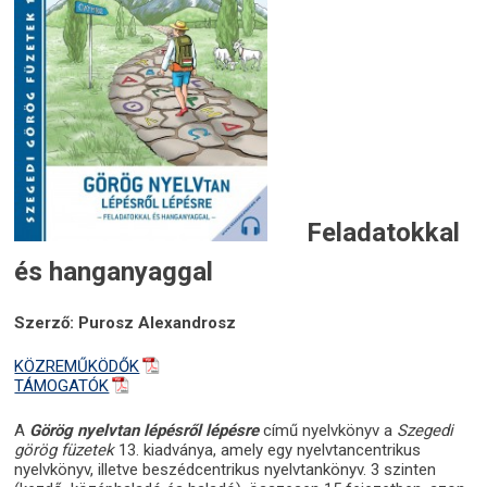
Feladatokkal
és hanganyaggal
Szerző: Purosz Alexandrosz
KÖZREMŰKÖDŐK
TÁMOGATÓK
A
Görög nyelvtan lépésről lépésre
című nyelvkönyv a
Szegedi
görög füzetek
13. kiadványa, amely egy nyelvtancentrikus
nyelvkönyv, illetve beszédcentrikus nyelvtankönyv. 3 szinten