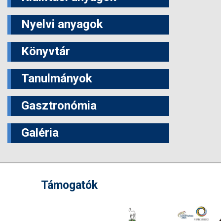
Nyelvi anyagok
Könyvtár
Tanulmányok
Gasztronómia
Galéria
Támogatók