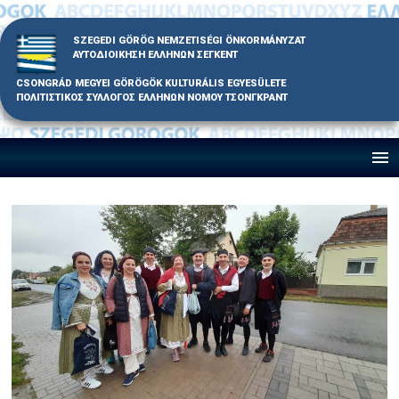
Skip
to
SZEGEDI GÖRÖG NEMZETISÉGI ÖNKORMÁNYZAT
content
ΑΥΤΟΔΙΟΙΚΗΣΗ ΕΛΛΗΝΩΝ ΣΕΓΚΕΝΤ
CSONGRÁD MEGYEI GÖRÖGÖK KULTURÁLIS EGYESÜLETE
ΠΟΛΙΤΙΣΤΙΚΟΣ ΣΥΛΛΟΓΟΣ ΕΛΛΗΝΩΝ ΝΟΜΟΥ ΤΣΟΝΓΚΡΑΝΤ