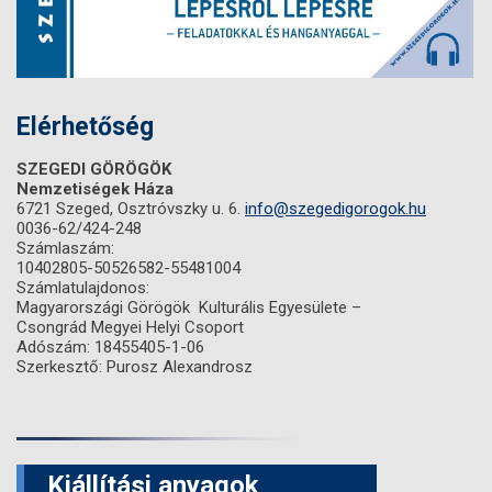
Elérhetőség
SZEGEDI GÖRÖGÖK
Nemzetiségek Háza
6721 Szeged, Osztróvszky u. 6.
info@szegedigorogok.hu
0036-62/424-248
Számlaszám:
10402805-50526582-55481004
Számlatulajdonos:
Magyarországi Görögök Kulturális Egyesülete –
Csongrád Megyei Helyi Csoport
Adószám: 18455405-1-06
Szerkesztő: Purosz Alexandrosz
Kiállítási anyagok